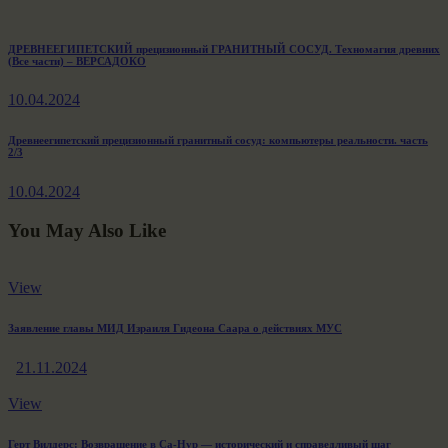
Навигация
Previous
ДРЕВНЕЕГИПЕТСКИЙ прецизионный ГРАНИТНЫЙ СОСУД. Техномагия древних
(Все части) – ВЕРСАДОКО
post:
по
10.04.2024
записям
Next
Древнеегипетский прецизионный гранитный сосуд: компьютеры реальности. часть
2/3
post:
10.04.2024
You May Also Like
View
Заявление главы МИД Израиля Гидеона Саара о действиях МУС
21.11.2024
View
Герт Вилдерс: Возвращение в Са-Нур — исторический и справедливый шаг