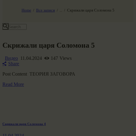
НАШ МИР ВЧЕРА СЕГОДНЯ И ЗАВТРА
SG-6
Home
Все записи
...
Скрижали царя Соломона 5
Все события
Скрижали царя Соломона 5
Видео
11.04.2024
147
Views
Share
Post Content ТЕОРИЯ ЗАГОВОРА
Read More
Навигация
Previous
Скрижали царя Соломона 4
post:
по
11.04.2024