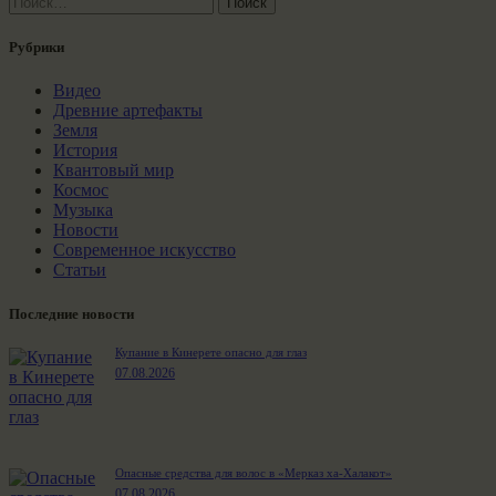
Рубрики
Видео
Древние артефакты
Земля
История
Квантовый мир
Космос
Музыка
Новости
Современное искусство
Статьи
Последние новости
Купание в Кинерете опасно для глаз
07.08.2026
Опасные средства для волос в «Мерказ ха-Халакот»
07.08.2026