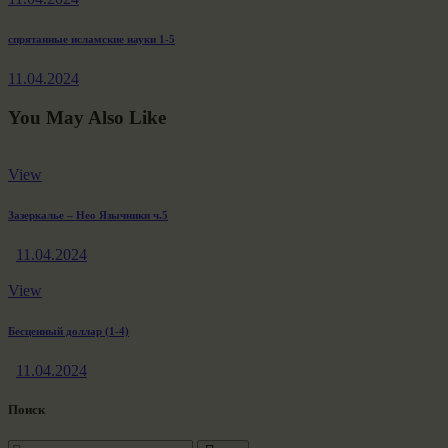
записям
Next
спрятанные исламские науки 1-5
post:
11.04.2024
You May Also Like
View
Зазеркалье – Нео Язычники ч.5
11.04.2024
View
Бесценный доллар (1-4)
11.04.2024
Поиск
Найти: