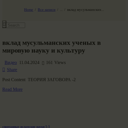
НАШ МИР ВЧЕРА СЕГОДНЯ И ЗАВТРА
SG-6
Home
Все записи
...
вклад мусульманских...
Все события
вклад мусульманских ученых в
мировую науку и культуру
Видео
11.04.2024
161
Views
Share
Post Content ТЕОРИЯ ЗАГОВОРА -2
Read More
Previous
спрятанные исламские науки 5-5