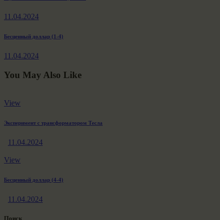
Навигация
post:
по
11.04.2024
записям
Next
Бесценный доллар (1-4)
post:
11.04.2024
You May Also Like
View
Эксперимент с трансформатором Тесла
11.04.2024
View
Бесценный доллар (4-4)
11.04.2024
Поиск