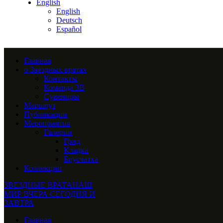
English
English
Deutsch
Español
Главная
о Звездных вратах
Контакты
Команда ЗВ
Сувениры
Маршрут
Публикации
Мероприятия
Галерии
Грид
Кладка
Брусчатка
Коллекции
ЗВЕЗДНЫЕ ВРАТА
НАШ
МИР ВЧЕРА СЕГОДНЯ И
ЗАВТРА
Главная