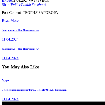
Видео
11.04.2024
173
Views
Share
Twitter
Tumblr
Facebook
Post Content ТЕОРИЯ ЗАГОВОРА
Read More
Навигация
Previous
Зазеркалье – Нео Язычники ч.2
post:
по
11.04.2024
записям
Next
Зазеркалье – Нео Язычники ч.4
post:
11.04.2024
You May Also Like
View
9 лет с экстрасенсами Фильм 1 (1of10) [Б.В. Ермолаев]
11.04.2024