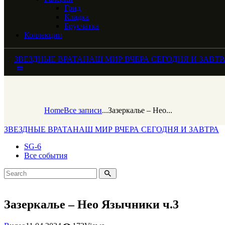
Грид
Кладка
Брусчатка
Коллекции
ЗВЕЗДНЫЕ ВРАТА
НАШ МИР ВЧЕРА СЕГОДНЯ И ЗАВТР
Home
Все записи
...
Зазеркалье – Нео...
ЗВЕЗДНЫЕ ВРАТА
НАШ МИР ВЧЕРА СЕГОДНЯ И ЗАВТРА
SG-6
Все события
Зазеркалье – Нео Язычники ч.3