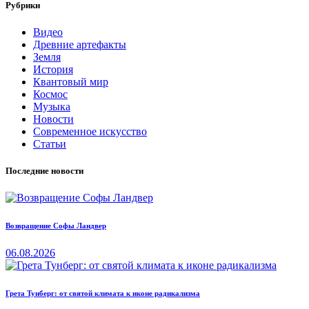
Рубрики
Видео
Древние артефакты
Земля
История
Квантовый мир
Космос
Музыка
Новости
Современное искусство
Статьи
Последние новости
Возвращение Софы Ландвер
06.08.2026
Грета Тунберг: от святой климата к иконе радикализма