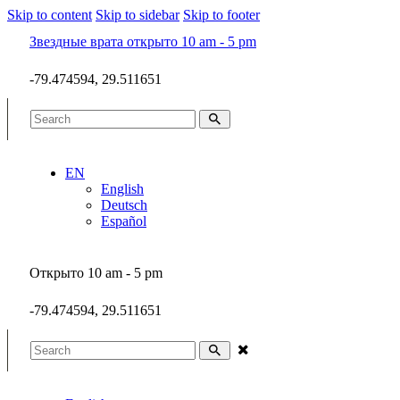
Skip to content
Skip to sidebar
Skip to footer
Звездные врата открыто 10 am - 5 pm
-79.474594, 29.511651
EN
English
Deutsch
Español
Открыто 10 am - 5 pm
-79.474594, 29.511651