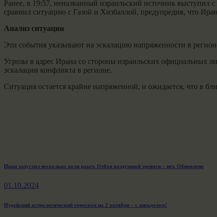
Ранее, в 19:57, неназванный израильский источник выступил с
сравнил ситуацию с Газой и Хизбаллой, предупредив, что Иран
Анализ ситуации
Эти события указывают на эскалацию напряженности в регионе
Угрозы в адрес Ирана со стороны израильских официальных ли
эскалации конфликта в регионе.
Ситуация остается крайне напряженной, и ожидается, что в б
Навигация
Previous
Иран запустил несколько волн ракет. Отбоя воздушной тревоги – нет. Обновлено
post:
по
01.10.2024
записям
Next
Иудейский астрологический гороскоп на 2 октября – с анекдотом!
post: