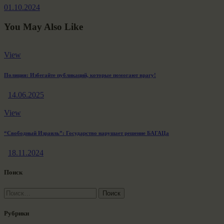
01.10.2024
You May Also Like
View
Полиция: Избегайте публикаций, которые помогают врагу!
14.06.2025
View
“Свободный Израиль”: Государство нарушает решение БАГАЦа
18.11.2024
Поиск
Найти:
Рубрики