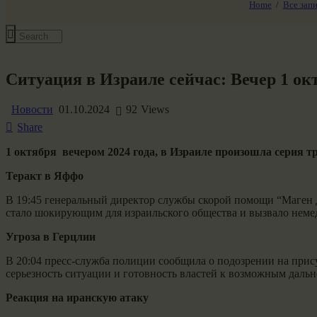
Home
Все зап
Все события
Ситуация в Израиле сейчас: Вечер 1 о
Новости
01.10.2024
92
Views
Share
1 октября вечером 2024 года, в Израиле произошла серия 
Теракт в Яффо
В 19:45 генеральный директор службы скорой помощи “Маген Д
стало шокирующим для израильского общества и вызвало неме
Угроза в Герцлии
В 20:04 пресс-служба полиции сообщила о подозрении на прис
серьезность ситуации и готовность властей к возможным дал
Реакция на иранскую атаку