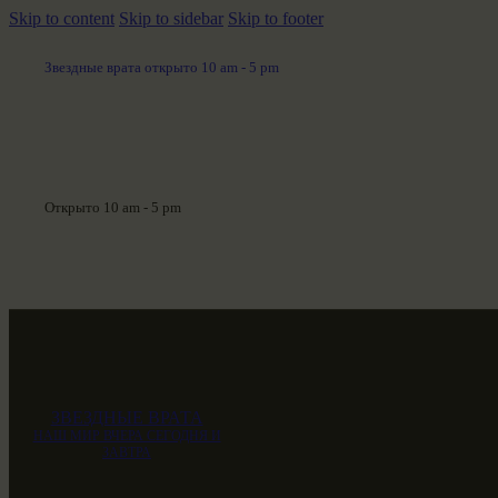
Skip to content
Skip to sidebar
Skip to footer
Звездные врата открыто 10 am - 5 pm
Открыто 10 am - 5 pm
ЗВЕЗДНЫЕ ВРАТА
НАШ МИР ВЧЕРА СЕГОДНЯ И
ЗАВТРА