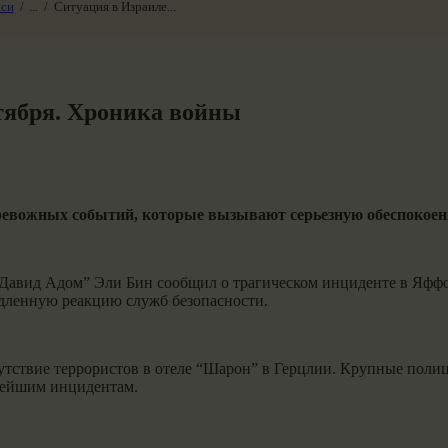
иси
...
Ситуация в Израиле...
ктября. Хроника войны
тревожных событий, которые вызывают серьезную обеспокоенн
авид Адом” Эли Бин сообщил о трагическом инциденте в Яффо, г
дленную реакцию служб безопасности.
утствие террористов в отеле “Шарон” в Герцлии. Крупные полице
ьнейшим инцидентам.