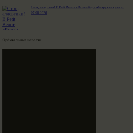
Стоп, аллергики! В Petit Beurre «Вилли-Фуд» обнаружен кунжут
07.08.2026
Орбитальные новости