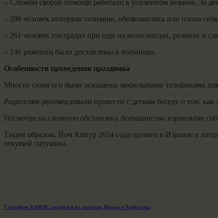
– Службы скорой помощи работали в усиленном режиме. За ден
– 286 человек потеряли сознание, обезвожились или плохо себя 
– 261 человек пострадал при езде на велосипедах, роликах и са
– 146 рожениц были доставлены в больницы.
Особенности проведения праздника
Многие синагоги были оснащены мобильными телефонами для 
Родителям рекомендовали провести с детьми беседу о том, как 
Несмотря на сложную обстановку, большинство израильтян соб
Таким образом, Йом Кипур 2024 года прошел в Израиле в напр
текущей ситуации.
Навигация
Previous
7 октября ХАМАС надеялся на помощь Ирана и Хизбаллы
post: