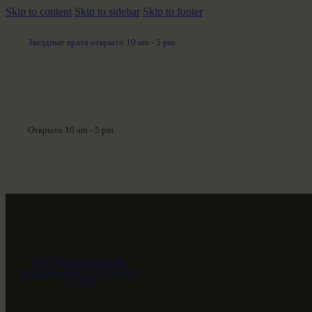
Skip to content
Skip to sidebar
Skip to footer
Звездные врата открыто 10 am - 5 pm
Открыто 10 am - 5 pm
ЗВЕЗДНЫЕ ВРАТА
НАШ МИР ВЧЕРА СЕГОДНЯ И
ЗАВТРА