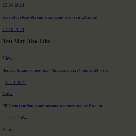
по
12.10.2024
записям
Next
Христофора Колумба тянуло на родину предков в …Америку
post:
13.10.2024
You May Also Like
View
Новости Израиля к этому часу. Хроника войны 25 ноября 2024 года
25.11.2024
View
США передали Ливану информацию о военных планах Израиля
15.10.2024
Поиск