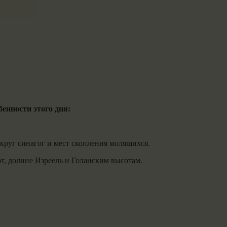
енности этого дня:
круг синагог и мест скопления молящихся.
от, долине Изреель и Голанским высотам.