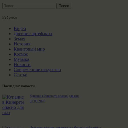
Найти:
Рубрики
Видео
Древние артефакты
Земля
История
Квантовый мир
Космос
Музыка
Новости
Современное искусство
Статьи
Последние новости
Купание в Кинерете опасно для глаз
07.08.2026
Опасные средства для волос в «Мерказ ха-Халакот»