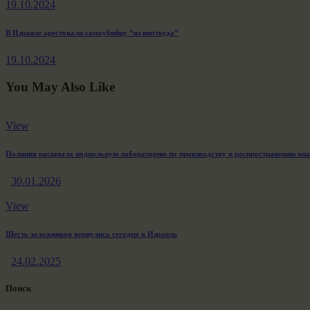
по
19.10.2024
записям
Next
В Израиле арестовали самоубийцу “из ниоткуда”
post:
19.10.2024
You May Also Like
View
Полиция раскрыла подпольную лабораторию по производству и распространению оп
30.01.2026
View
Шесть заложников вернулись сегодня в Израиль
24.02.2025
Поиск