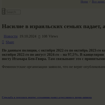
Home
Все запис
Все события
Насилие в израильских семьях падает,
Новости
19.10.2024
108
Views
Share
По данным полиции, с октября 2022-го по октябрь 2023-го ко
октября 2022-го по август 2024-го – на 97,5%. В канцеляр
посту Итамара Бен-Гвира. Там связывают это с принятыми
Феминистские организации заявили, что не верят опубликованн
Навигация
Previous
Стрельба в торговом центре: охраннник ранил агрессивного порно-шпиона
post: