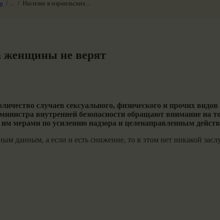
и
...
Насилие в израильских...
 а женщины не верят
личество случаев сексуального, физического и прочих видов н
ии министра внутренней безопасности обращают внимание на т
 им мерами по усилению надзора и целенаправленным действ
ым данным, а если и есть снижение, то в этом нет никакой засл