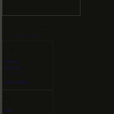
-79.474594, 29.511651
+682 (000) 0001
Ссылки
Главная
Выставки
Коллекции
Мероприятия
Инфо
Сайт