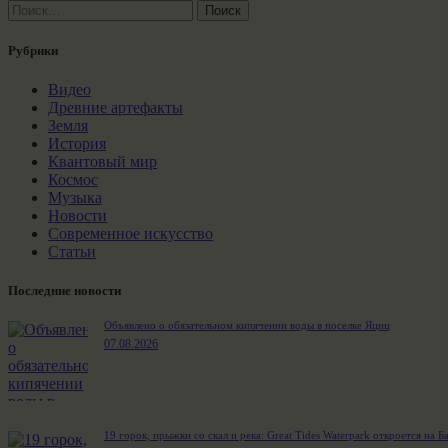
Найти:
Рубрики
Видео
Древние артефакты
Земля
История
Квантовый мир
Космос
Музыка
Новости
Современное искусство
Статьи
Последние новости
Объявлено о обязательном кипячении воды в поселке Яциц
07.08.2026
19 горок, прыжки со скал и река: Great Tides Waterpark откроется на Б