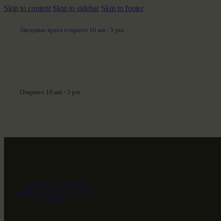
Skip to content
Skip to sidebar
Skip to footer
Звездные врата открыто 10 am - 5 pm
Открыто 10 am - 5 pm
ЗВЕЗДНЫЕ ВРАТА
НАШ МИР ВЧЕРА СЕГОДНЯ И
ЗАВТРА