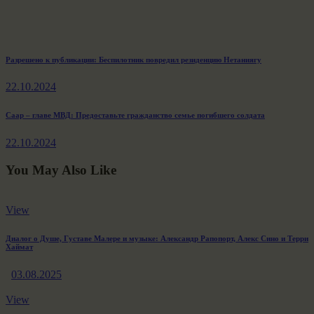
Навигация
Previous
Разрешено к публикации: Беспилотник повредил резиденцию Нетаниягу
post:
по
22.10.2024
записям
Next
Саар – главе МВД: Предоставьте гражданство семье погибшего солдата
post:
22.10.2024
You May Also Like
View
Диалог о Душе, Густаве Малере и музыке: Александр Рапопорт, Алекс Сино и Терри
Хаймат
03.08.2025
View