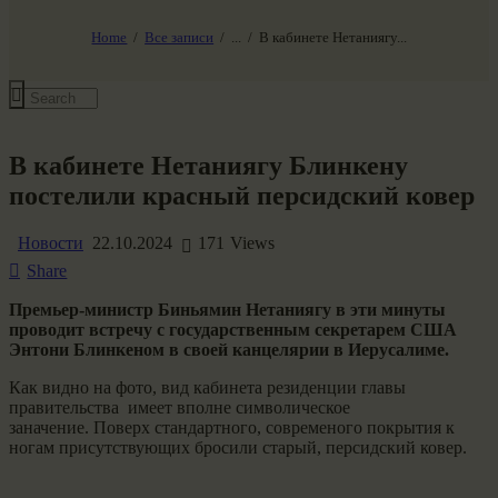
НАШ МИР ВЧЕРА СЕГОДНЯ И ЗАВТРА
SG-6
Home
Все записи
...
В кабинете Нетаниягу...
Все события
В кабинете Нетаниягу Блинкену
постелили красный персидский ковер
Новости
22.10.2024
171
Views
Share
Премьер-министр Биньямин Нетаниягу в эти минуты
проводит встречу с государственным секретарем США
Энтони Блинкеном в своей канцелярии в Иерусалиме.
Как видно на фото, вид кабинета резиденции главы
правительства имеет вполне символическое
заначение. Поверх стандартного, современого покрытия к
ногам присутствующих бросили старый, персидский ковер.