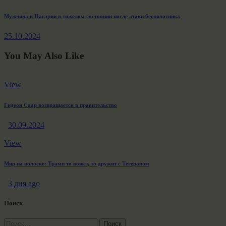
записям
Next
Мужчина в Нагарии в тяжелом состоянии после атаки беспилотника
post:
25.10.2024
You May Also Like
View
Гидеон Саар возвращается в правительство
30.09.2024
View
Мир на волоске: Трамп то воюет, то дружит с Тегераном
3 дня ago
Поиск
Найти: