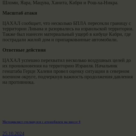
Шломи, Яара, Мацува, Ханита, Кабри и Рош-ха-Никра.
Масштаб атаки
ЦАХАЛ сообщает, что несколько БПЛА пересекли границу с
территории Ливана и разорвались на израильской территории.
Также был нанесен материальный ущерб в кибуце Кабри, где
пострадали жилой дом и припаркованные автомобили.
Ответные действия
ЦАХАЛ успешно перехватил несколько воздушных целей до
их проникновения на территорию Израиля. Начальник
генштаба Герци Халеви провел оценку ситуации в северном
военном округе, подчеркнув важность продолжения давления
на противника.
Навигация
Previous
Мотоциклист столкнулся с атомобилем на шоссе 4
post:
по
25.10.2024