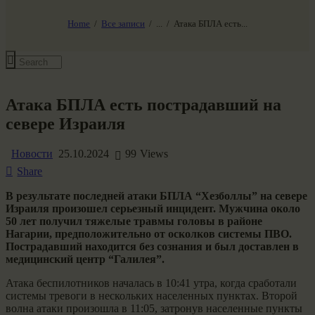
НАШ МИР ВЧЕРА СЕГОДНЯ И ЗАВТРА
SG-6
Home
Все записи
...
Атака БПЛА есть...
Все события
Атака БПЛА есть пострадавший на
севере Израиля
Новости
25.10.2024
99
Views
Share
В результате последней атаки БПЛА “Хезболлы” на севере
Израиля произошел серьезный инцидент. Мужчина около
50 лет получил тяжелые травмы головы в районе
Нагарии, предположительно от осколков системы ПВО.
Пострадавший находится без сознания и был доставлен в
медицинский центр “Галилея”.
Атака беспилотников началась в 10:41 утра, когда сработали
системы тревоги в нескольких населенных пунктах. Второй
волна атаки произошла в 11:05, затронув населенные пункты