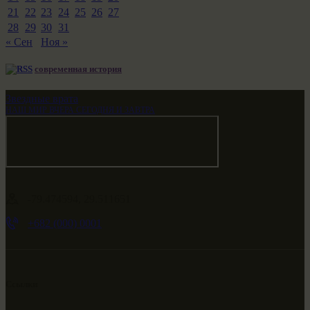
21
22
23
24
25
26
27
28
29
30
31
« Сен
Ноя »
современная история
Звездные врата
НАШ МИР ВЧЕРА СЕГОДНЯ И ЗАВТРА
-79.474594, 29.511651
+682 (000) 0001
Ссылки