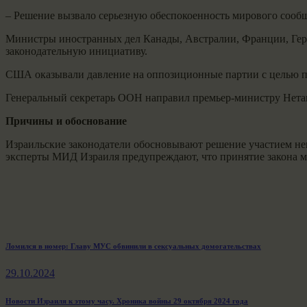
– Решение вызвало серьезную обеспокоенность мирового сообщ
Министры иностранных дел Канады, Австралии, Франции, Ге
законодательную инициативу.
США оказывали давление на оппозиционные партии с целью пр
Генеральный секретарь ООН направил премьер-министру Нетан
Причины и обоснование
Израильские законодатели обосновывают решение участием нек
эксперты МИД Израиля предупреждают, что принятие закона мо
Навигация
Previous
Ломился в номер: Главу МУС обвинили в сексуальных домогательствах
post:
по
29.10.2024
записям
Next
Новости Израиля к этому часу. Хроника войны 29 октября 2024 года