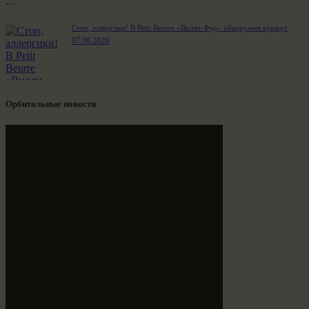
Стоп, аллергики! В Petit Beurre «Вилли-Фуд» обнаружен кунжут
07.08.2026
Орбитальные новости