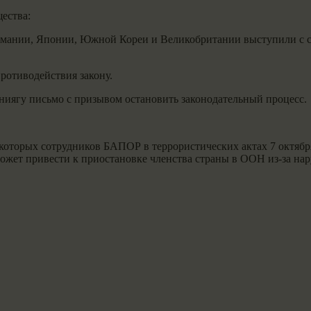
ества:
рмании, Японии, Южной Кореи и Великобритании выступили с 
отиводействия закону.
иягу письмо с призывом остановить законодательный процесс.
оторых сотрудников БАПОР в террористических актах 7 октября
жет привести к приостановке членства страны в ООН из-за нар