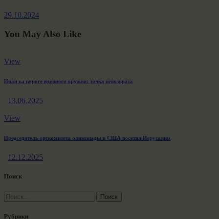
post:
29.10.2024
You May Also Like
View
Иран на пороге ядерного оружия: точка невозврата
13.06.2025
View
Председатель оргкомитета олимпиады в США посетил Иерусалим
12.12.2025
Поиск
Найти:
Рубрики