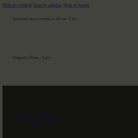
Skip to content
Skip to sidebar
Skip to footer
Звездные врата открыто 10 am - 5 pm
Открыто 10 am - 5 pm
ЗВЕЗДНЫЕ ВРАТА
НАШ МИР ВЧЕРА СЕГОДНЯ И
ЗАВТРА