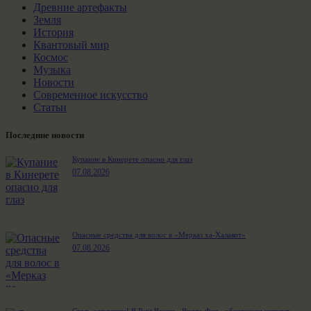
Древние артефакты
Земля
История
Квантовый мир
Космос
Музыка
Новости
Современное искусство
Статьи
Последние новости
Купание в Кинерете опасно для глаз
07.08.2026
Опасные средства для волос в «Мерказ ха-Халакот»
07.08.2026
Стоп, аллергики! В Petit Beurre «Вилли-Фуд» обнаружен кунжут