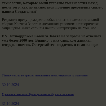
технологий, которые были утеряны тысячелетия назад
после того, как по неизвестной причине прервалась связь с
нашим Создателем?
Редакция предупреждает: любые попытки самостоятельной
сборки Ковчега Завета в домашних условиях категорически
запрещены. Даже если вы нашли инструкцию на YouTube.
P.S. Техподдержка Ковчега Завета на запросы не отвечает
уже более 2000 лет. Видимо, у них слишком длинная
очередь тикетов. Остерегайтесь
подделок и самозванцев!
Навигация
Previous
Убившую сына по приказу инопланетян вновь отправили на экспертизу
post:
по
30.10.2024
записям
Next
Хреновая статистика: Врачи уезжают из Израиля тысячами
post:
31.10.2024