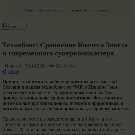
НАШ МИР ВЧЕРА СЕГОДНЯ И ЗАВТРА
SG-6
Home
Все записи
...
Техноблог: Сравнение...
Все события
Техноблог: Сравнение Ковчега Завета
и современного суперкомпьютера
Новости
30.10.2024
104
Views
Share
Привет, техногики и любители древних артефактов!
Сегодня в нашем техноблоге от “МК в Израиле” мы
замахнемся на святое – в буквальном смысле. Мы
проведем уникальное сравнение которое, без сомнения
потомки назовут эпохальным, историки прорывным, а
писатели фантасты громко промолчат, сгорая от зависти.
Представьте себе: вы заходите в древний Храм, а там…
системный администратор в талите настраивает драйверы
Ковчега Завета, первосвященник устанавливает последнее