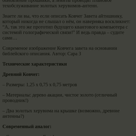
обновление прошивки, а левиты проводят плановое
техобслуживание золотых херувимов-антенн.
Знаете ли вы, что если описать Ковчег Завета айтишнику,
который никогда не слышал о нём, он наверняка воскликнет:
“А, так это же прототип будущего квантового компьютера с
системой голографической связи!” И ведь правда – судите
сами…
Современое изображение Ковчега завета на основании
библейского описания. Автор: Сара 3
Технические характеристики
Древний Ковчег:
– Размеры: 1,25 x 0,75 x 0,75 метров
– Материалы: дерево акации, чистое золото (отличный
проводник!)
– Два золотых херувима на крышке (возможно, древние
антенны?)
Современный аналог: