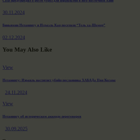
Навигация
Previous
СНБ предупредил о росте угроз для израильтян в юго-восточной Азии
post:
по
30.11.2024
записям
Next
Биньямин Нетаниягу и Исраэль Кац посетили “Тель ха-Шомер”
post:
02.12.2024
You May Also Like
View
Нетаниягу: Израиль настигнет убийц посланника ХАБАДа Цви Когана
24.11.2024
View
Нетаниягу об историческом аккорде переговоров
30.09.2025