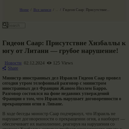
НАШ МИР ВЧЕРА СЕГОДНЯ И ЗАВТРА
SG-6
Home
Все записи
...
Гидеон Саар: Присутствие...
Все события
Гидеон Саар: Присутствие Хизбаллы к
югу от Литани — грубое нарушение!
Новости
02.12.2024
125
Views
Share
Министр иностранных дел Израиля Гидеон Саар провел
сегодня утром телефонный разговор с министром
иностранных дел Франции Жаном-Ноэлем Барро.
Разговор состоялся на фоне недавних утверждений
Франции о том, что Израиль нарушает договоренности о
прекращении огня в Ливане.
В ходе беседы министр Саар подчеркнул, что Израиль не
нарушает договоренности о прекращении огня, а наоборот —
обеспечивает их выполнение, реагируя на нарушения со