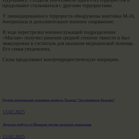
продолжают сталкиваться с другими террористами.
У ликвидированного террориста обнаружены винтовка М-16,
боеприпасы и дополнительное военное снаряжение.
В ходе перестрелки военнослужащий подразделения
«Маглан» получил ранения средней степени тяжести и был
эвакуирован в госпиталь для оказания медицинской помощи.
Его семья уведомлена.
Силы продолжают контртеррористическую операцию.
Навигация
Previous
Группа израильских раввинов назвала Трампа “посланником божьим”
post:
по
13.02.2025
записям
Next
Эрдоган требует от Израиля срочно вплатить репарации
post:
13.02.2025