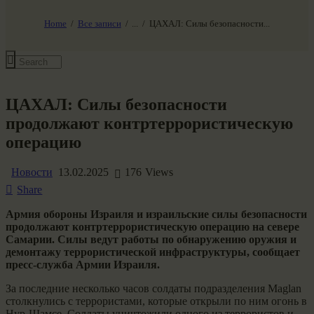
НАШ МИР ВЧЕРА СЕГОДНЯ И ЗАВТРА
SG-6
Home
Все записи
...
ЦАХАЛ: Силы безопасности...
Все события
ЦАХАЛ: Силы безопасности
продолжают контртеррористическую
операцию
Новости
13.02.2025
176
Views
Share
Армия обороны Израиля и израильские силы безопасности
продолжают контртеррористическую операцию на севере
Самарии. Силы ведут работы по обнаружению оружия и
демонтажу террористической инфраструктуры, сообщает
пресс-служба Армии Израиля.
За последние несколько часов солдаты подразделения Maglan
столкнулись с террористами, которые открыли по ним огонь в
Нур-Шамсе. Солдаты уничтожили одного из террористов и