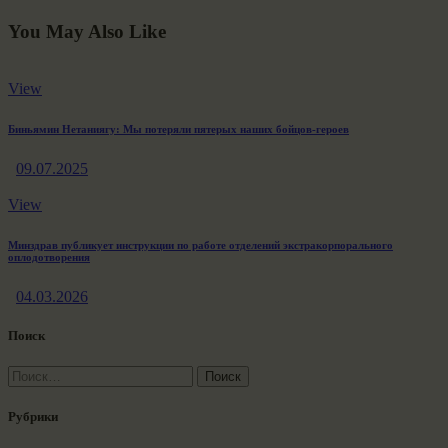
You May Also Like
View
Биньямин Нетаниягу: Мы потеряли пятерых наших бойцов-героев
09.07.2025
View
Минздрав публикует инструкции по работе отделений экстракорпорального
оплодотворения
04.03.2026
Поиск
Найти:
Рубрики