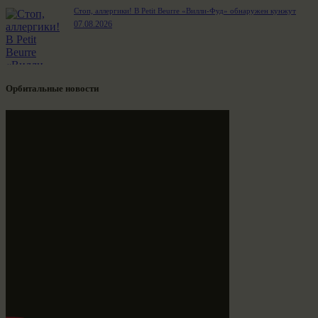
Стоп, аллергики! В Petit Beurre «Вилли-Фуд» обнаружен кунжут
07.08.2026
Орбитальные новости