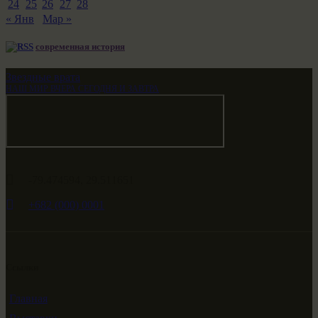
24
25
26
27
28
« Янв
Мар »
современная история
Звездные врата
НАШ МИР ВЧЕРА СЕГОДНЯ И ЗАВТРА
-79.474594, 29.511651
+682 (000) 0001
Ссылки
Главная