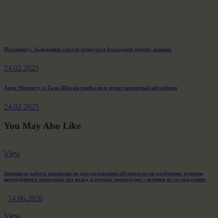
Навигация
Previous
Нетаниягу: Заложники смогли вернуться благодаря жертве павших
post:
по
24.02.2025
записям
Next
Авра Менгисту и Таль Шохам прибыли в пункт первичной абсорбции
post:
24.02.2025
You May Also Like
View
Звершила работа комиссии по расследованию обстоятельств одобрения лечения,
проведённого несколько лет назад в рамках процедуры «лечения из сострадания»
14.06.2026
View