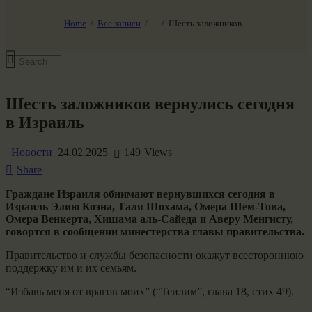
НАШ МИР ВЧЕРА СЕГОДНЯ И ЗАВТРА
SG-6
Home
Все записи
...
Шесть заложников...
Все события
Шесть заложников вернулись сегодня
в Израиль
Новости
24.02.2025
149
Views
Share
Граждане Израиля обнимают вернувшихся сегодня в
Израиль Элию Коэна, Таля Шохама, Омера Шем-Това,
Омера Венкерта, Хишама аль-Сайеда и Аверу Менгисту,
говортся в сообщении минестерства главы правительства.
Правительство и службы безопасности окажут всестороннюю
поддержку им и их семьям.
“Избавь меня от врагов моих” (“Теилим”, глава 18, стих 49).