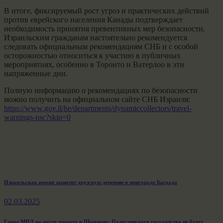
В итоге, фиксируемый рост угроз и практических действий
против еврейского населения Канады подтверждает
необходимость принятия превентивных мер безопасности.
Израильским гражданам настоятельно рекомендуется
следовать официальным рекомендациям СНБ и с особой
осторожностью относиться к участию в публичных
мероприятиях, особенно в Торонто и Ватерлоо в эти
напряженные дни.
Полную информацию о рекомендациях по безопасности
можно получить на официальном сайте СНБ Израиля:
https://www.gov.il/he/departments/dynamiccollectors/travel-
warnings-nsc?skip=0
Навигация
Previous
Израильская армия защитит друзскую деревню в пригороде Багдада
post:
по
02.03.2025
записям
Next
Глава МИД на месте теракта в Шомроне: Палестинского государства не будет