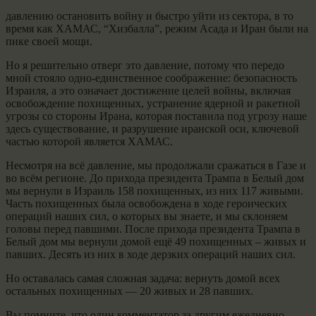
давлению остановить войну и быстро уйти из сектора, в то
время как ХАМАС, “Хизбалла”, режим Асада и Иран были на
пике своей мощи.
Но я решительно отверг это давление, потому что передо
мной стояло одно-единственное соображение: безопасность
Израиля, а это означает достижение целей войны, включая
освобождение похищенных, устранение ядерной и ракетной
угрозы со стороны Ирана, которая поставила под угрозу наше
здесь существование, и разрушение иранской оси, ключевой
частью которой является ХАМАС.
Несмотря на всё давление, мы продолжали сражаться в Газе и
во всём регионе. До прихода президента Трампа в Белый дом
мы вернули в Израиль 158 похищенных, из них 117 живыми.
Часть похищенных была освобождена в ходе героических
операций наших сил, о которых вы знаете, и мы склоняем
головы перед павшими. После прихода президента Трампа в
Белый дом мы вернули домой ещё 49 похищенных – живых и
павших. Десять из них в ходе дерзких операций наших сил.
Но оставалась самая сложная задача: вернуть домой всех
остальных похищенных — 20 живых и 28 павших.
Вы помните, что один комментатор за другим ежедневно