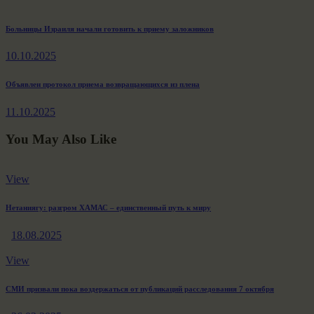
Навигация
Previous
Больницы Израиля начали готовить к приему заложников
post:
по
10.10.2025
записям
Next
Объявлен протокол приема возвращающихся из плена
post:
11.10.2025
You May Also Like
View
Нетаниягу: разгром ХАМАС – единственный путь к миру
18.08.2025
View
СМИ призвали пока воздержаться от публикаций расследования 7 октября