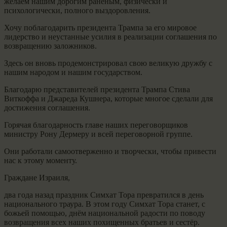
желаем нашим дорогим раненым, физически и
психологически, полного выздоровления.
Хочу поблагодарить президента Трампа за его мировое
лидерство и неустанные усилия в реализации соглашения по
возвращению заложников.
Здесь он вновь продемонстрировал свою великую дружбу с
нашим народом и нашим государством.
Благодарю представителей президента Трампа Стива
Виткоффа и Джареда Кушнера, которые многое сделали для
достижения соглашения.
Горячая благодарность главе наших переговорщиков
министру Рону Дермеру и всей переговорной группе.
Они работали самоотверженно и творчески, чтобы привести
нас к этому моменту.
Граждане Израиля,
два года назад праздник Симхат Тора превратился в день
национального траура. В этом году Симхат Тора станет, с
божьей помощью, днём национальной радости по поводу
возвращения всех наших похищенных братьев и сестёр.