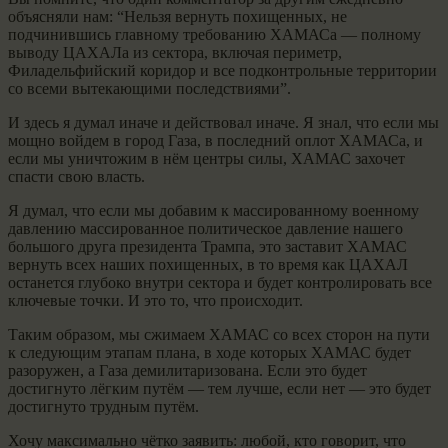
объясняли нам: “Нельзя вернуть похищенных, не
подчинившись главному требованию ХАМАСа — полному
выводу ЦАХАЛа из сектора, включая периметр,
Филадельфийский коридор и все подконтрольные территории
со всеми вытекающими последствиями”.
И здесь я думал иначе и действовал иначе. Я знал, что если мы
мощно войдем в город Газа, в последний оплот ХАМАСа, и
если мы уничтожим в нём центры силы, ХАМАС захочет
спасти свою власть.
Я думал, что если мы добавим к массированному военному
давлению массированное политическое давление нашего
большого друга президента Трампа, это заставит ХАМАС
вернуть всех наших похищенных, в то время как ЦАХАЛ
останется глубоко внутри сектора и будет контролировать все
ключевые точки. И это то, что происходит.
Таким образом, мы сжимаем ХАМАС со всех сторон на пути
к следующим этапам плана, в ходе которых ХАМАС будет
разоружен, а Газа демилитаризована. Если это будет
достигнуто лёгким путём — тем лучше, если нет — это будет
достигнуто трудным путём.
Хочу максимально чётко заявить: любой, кто говорит, что