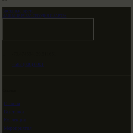
Звездные врата
НАШ МИР ВЧЕРА СЕГОДНЯ И ЗАВТРА
-79.474594, 29.511651
+682 (000) 0001
Ссылки
Главная
Выставки
Коллекции
Мероприятия