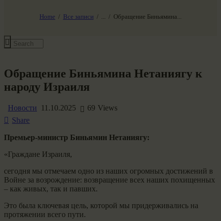
НАШ МИР ВЧЕРА СЕГОДНЯ И ЗАВТРА
SG-6
Home
Все записи
...
Обращение Биньямина...
Все события
Обращение Биньямина Нетаниягу к
народу Израиля
Новости
11.10.2025
69
Views
Share
Премьер-министр Биньямин Нетаниягу:
«Граждане Израиля,
сегодня мы отмечаем одно из наших огромных достижений в
Войне за возрождение: возвращение всех наших похищенных
– как живых, так и павших.
Это была ключевая цель, которой мы придерживались на
протяжении всего пути.