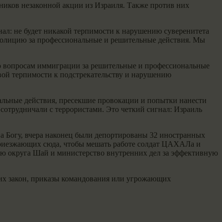
ников незаконной акции из Израиля. Также против них
ал: не будет никакой терпимости к нарушению суверенитета
 полицию за профессиональные и решительные действия. Мы
по вопросам иммиграции за решительные и профессиональные
вой терпимости к подстрекательству и нарушению
альные действия, пресекшие провокации и попытки нанести
сотрудничали с террористами. Это четкий сигнал: Израиль
ава Богу, вчера наконец были депортированы 32 иностранных
 приезжающих сюда, чтобы мешать работе солдат ЦАХАЛа и
ию округа Шай и министерство внутренних дел за эффективную
их закон, приказы командования или угрожающих