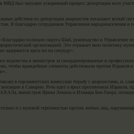
 в МВД был запущен ускоренный процесс депортации всех участ
льные действия по депортации анархистов посылают ясный сигн
истов. Я благодарю сотрудников Управления народонаселения и
: «Благодарю полицию округа Шай, руководство и Управление 
еррористической организацией. Это отражает мою политику нуле
е задержится здесь ни на секунду».
 все ведомства и министров за скоординированные и профессион
мо, чтобы враждебные элементы действовали против Израиля и 
и».
главлял в парламентских комиссиях борьбу с анархистами, и, сл
рганизации в Самарии. Речь идет о ярых противниках Израиля,
 ЦАХАЛа, министров Ярива Левина и Итамара Бен-Гвира, полиц
ительно и с нулевой терпимостью против любых лиц, нарушающ