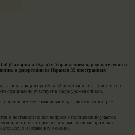
Шай (Самария и Иудея) и Управлением народонаселения и
ились о депортации из Израиля 32 иностранных
незаконная акция протеста 32 иностранных активистов на
то официально участвует в сборе урожая оливок.
у и полицейскому командованию, а также к министрам
в и доставили их для допроса в полицейский участок
еской, и что некоторые из них имели явные признаки
екательскую и незаконную акцию.