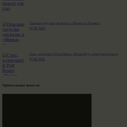
Опасные средства для волос в «Мерказ ха-Халакот»
07.08.2026
Стоп, аллергики! В Petit Beurre «Вилли-Фуд» обнаружен кунжут
07.08.2026
Орбитальные новости