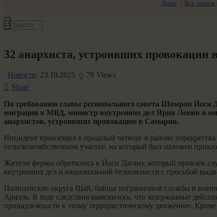
Home
Все записи
Все события
32 анархиста, устроивших провокации 
Новости
23.10.2025
79
Views
Share
По требованию главы регионального совета Шомрон Йоси Да
миграции в МВД, министр внутренних дел Ярив Левин и ми
анархистов, устроивших провокацию в Самарии.
Инцидент произошел в прошлый четверг в районе перекрёстка Б
сельскохозяйственном участке, на который был наложен прика
Жители фермы обратились к Йоси Дагану, который привлёк слу
внутренних дел и национальной безопасности с просьбой выдв
Полицейские округа Шай, бойцы пограничной службы и военно
Ариэль. В ходе следствия выяснилось, что задержанные дейст
принадлежности к этому террористическому движению. Кроме 