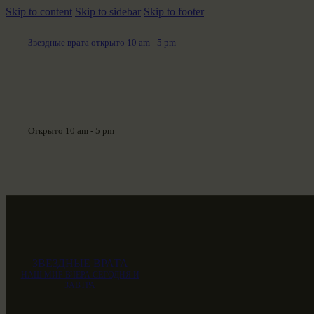
Skip to content
Skip to sidebar
Skip to footer
Звездные врата открыто 10 am - 5 pm
Открыто 10 am - 5 pm
ЗВЕЗДНЫЕ ВРАТА
НАШ МИР ВЧЕРА СЕГОДНЯ И
ЗАВТРА