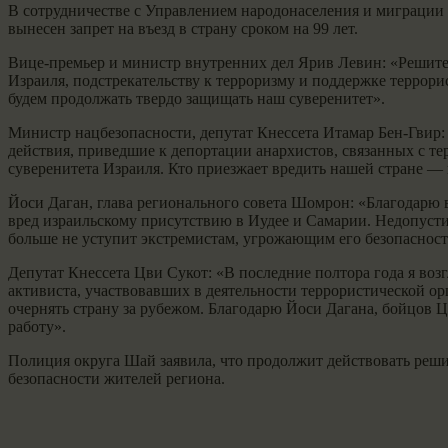
В сотрудничестве с Управлением народонаселения и миграции
вынесен запрет на въезд в страну сроком на 99 лет.
Вице-премьер и министр внутренних дел Ярив Левин: «Решите
Израиля, подстрекательству к терроризму и поддержке террор
будем продолжать твердо защищать наш суверенитет».
Министр нацбезопасности, депутат Кнессета Итамар Бен-Гвир
действия, приведшие к депортации анархистов, связанных с т
суверенитета Израиля. Кто приезжает вредить нашей стране — н
Йоси Даган, глава регионального совета Шомрон: «Благодарю
вред израильскому присутствию в Иудее и Самарии. Недопусти
больше не уступит экстремистам, угрожающим его безопасност
Депутат Кнессета Цви Сукот: «В последние полтора года я воз
активиста, участвовавших в деятельности террористической о
очернять страну за рубежом. Благодарю Йоси Дагана, бойцов
работу».
Полиция округа Шай заявила, что продолжит действовать реш
безопасности жителей региона.