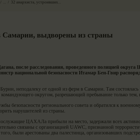
...
32 анархиста, устроивших...
в Самарии, выдворены из страны
гана, после расследования, проведенного полицией округа 
нистр национальной безопасности Итамар Бен-Гвир распоряд
урин, неподалеку от одной из ферм в Самарии. Там состоялась 
з командующего округом, разрешающий пребывание только тем, к
жбы безопасности регионального совета и обратился к военном
орить нарушителей из страны.
служащие ЦАХАЛа прибыли на место, задержали всех активисто
вительно связаны с организацией UAWC, признанной террористич
того, были арестованы два палестинца, организовавших подстр