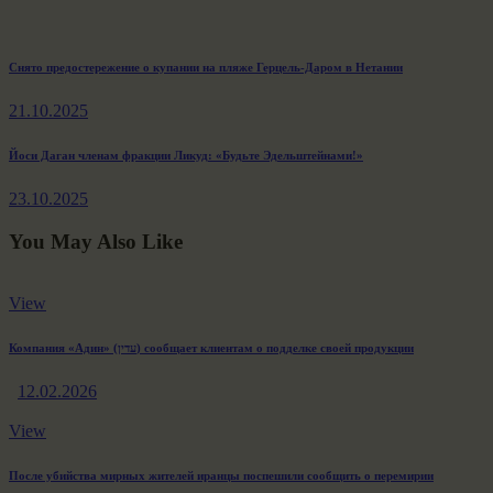
Навигация
Previous
Cнято предостережение о купании на пляже Герцель-Даром в Нетании
post:
по
21.10.2025
записям
Next
Йоси Даган членам фракции Ликуд: «Будьте Эдельштейнами!»
post:
23.10.2025
You May Also Like
View
Компания «Адин» (עדין) сообщает клиентам о подделке своей продукции
12.02.2026
View
После убийства мирных жителей иранцы поспешили сообщить о перемирии