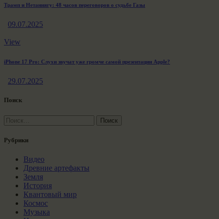
Трамп и Нетаниягу: 48 часов переговоров о судьбе Газы
09.07.2025
View
iPhone 17 Pro: Слухи звучат уже громче самой презентации Apple?
29.07.2025
Поиск
Найти:
Рубрики
Видео
Древние артефакты
Земля
История
Квантовый мир
Космос
Музыка