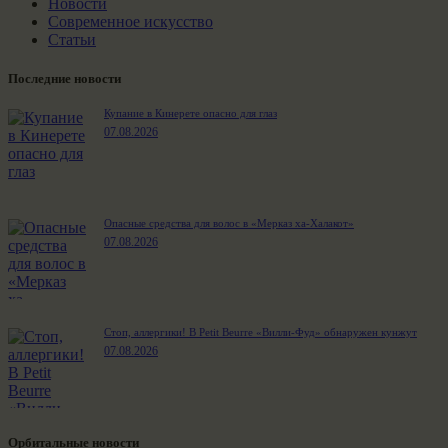
Новости
Современное искусство
Статьи
Последние новости
Купание в Кинерете опасно для глаз
07.08.2026
Опасные средства для волос в «Мерказ ха-Халакот»
07.08.2026
Стоп, аллергики! В Petit Beurre «Вилли-Фуд» обнаружен кунжут
07.08.2026
Орбитальные новости