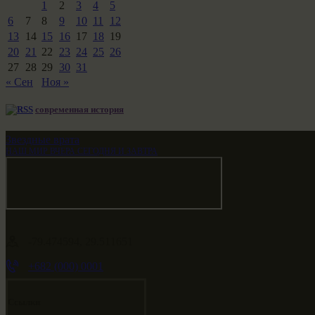
1
2
3
4
5
6
7
8
9
10
11
12
13
14
15
16
17
18
19
20
21
22
23
24
25
26
27
28
29
30
31
« Сен
Ноя »
современная история
Звездные врата
НАШ МИР ВЧЕРА СЕГОДНЯ И ЗАВТРА
-79.474594, 29.511651
+682 (000) 0001
Ссылки