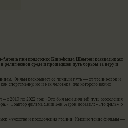
н-Аарона при поддержке Кинофонда Шомрон рассказывает
 религиозной среде и прошедшей путь борьбы за веру и
ципам. Фильм раскрывает ее личный путь — от тренировок и
 как спортсменку, но и как человека, для которого важно
 – с 2019 по 2022 год: «Это был мой личный путь взросления.
тора.». Соавтор фильма Янив Бен-Аарон добавил: «Это фильм о
имер мужества и преодоления границ. Именно такие фильмы —