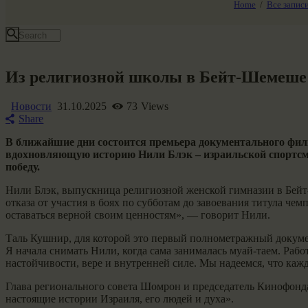
Home
Все запис
Все события
Из религиозной школы в Бейт-Шемеше
Новости
31.10.2025
73
Views
Share
В ближайшие дни состоится премьера документального фи
вдохновляющую историю Нили Блэк – израильской спортсмен
победу.
Нили Блэк, выпускница религиозной женской гимназии в Бейт
отказа от участия в боях по субботам до завоевания титула чем
оставаться верной своим ценностям», — говорит Нили.
Таль Кушнир, для которой это первый полнометражный документ
Я начала снимать Нили, когда сама занималась муай-таем. Раб
настойчивости, вере и внутренней силе. Мы надеемся, что каж
Глава регионального совета Шомрон и председатель Кинофонд
настоящие истории Израиля, его людей и духа».