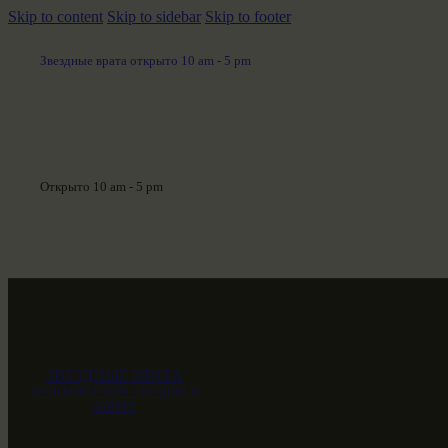
Skip to content
Skip to sidebar
Skip to footer
Звездные врата открыто 10 am - 5 pm
Открыто 10 am - 5 pm
ЗВЕЗДНЫЕ ВРАТА
НАШ МИР ВЧЕРА СЕГОДНЯ И
ЗАВТРА