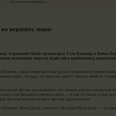
и
...
Из религиозной школы в...
 на вершину мира:
льма «Сражения Нили» режиссеров Таль Кушнир и Янива Бе
ки, чемпионки мира по муай-тай и кикбоксингу, выросшей в
-Шемеше, стала символом силы духа и преданности своим прин
пионки мира. «Я рада, что зрители смогут увидеть меня не только
альный фильм, рассказывает, что съемки длились несколько лет
ота над этим фильмом изменила меня — и как человека, и как ав
дый зритель вынесет из него частицу вдохновения».
а Шомрон, Йоси Даган, отметил: «История Нили Блэк — это пр