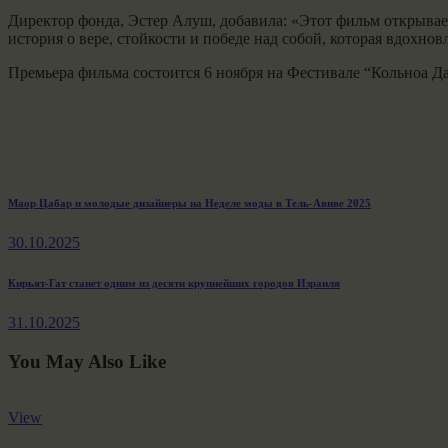
Директор фонда, Эстер Алуш, добавила: «Этот фильм открывае
история о вере, стойкости и победе над собой, которая вдохновл
Премьера фильма состоится 6 ноября на Фестивале “Кольноа Да
Навигация
Previous
Маор Цабар и молодые дизайнеры на Неделе моды в Тель-Авиве 2025
post:
по
30.10.2025
записям
Next
Кирьят-Гат станет одним из десяти крупнейших городов Израиля
post:
31.10.2025
You May Also Like
View