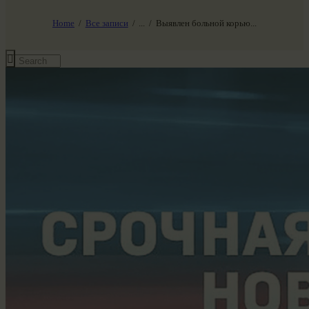
НАШ МИР ВЧЕРА СЕГОДНЯ И ЗАВТРА
SG-6
Home
Все записи
...
Выявлен больной корью...
Все события