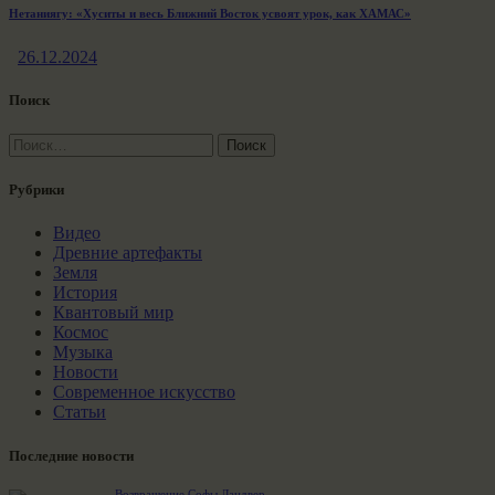
Нетаниягу: «Хуситы и весь Ближний Восток усвоят урок, как ХАМАС»
26.12.2024
Поиск
Найти:
Рубрики
Видео
Древние артефакты
Земля
История
Квантовый мир
Космос
Музыка
Новости
Современное искусство
Статьи
Последние новости
Возвращение Софы Ландвер