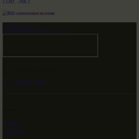
« Окт
Дек »
современная история
Звездные врата
НАШ МИР ВЧЕРА СЕГОДНЯ И ЗАВТРА
-79.474594, 29.511651
+682 (000) 0001
Ссылки
Главная
Выставки