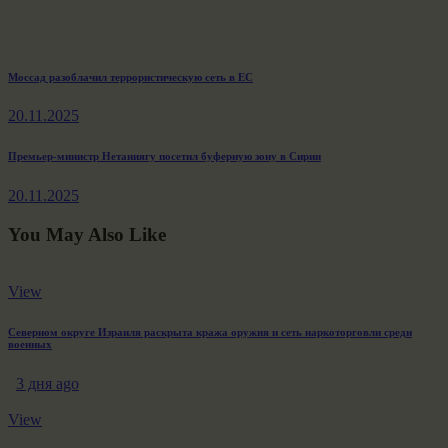
Навигация
Previous
Моссад разоблачил террористическую сеть в ЕС
post:
по
20.11.2025
записям
Next
Премьер-министр Нетаниягу посетил буферную зону в Сирии
post:
20.11.2025
You May Also Like
View
Северном округе Израиля раскрыта кража оружия и сеть наркоторговли среди
военных
3 дня ago
View