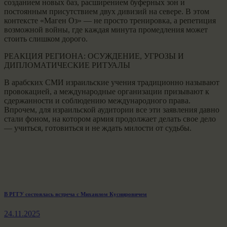
созданием новых баз, расширением буферных зон и
постоянным присутствием двух дивизий на севере. В этом
контексте «Маген Оз» — не просто тренировка, а репетиция
возможной войны, где каждая минута промедления может
стоить слишком дорого.
РЕАКЦИЯ РЕГИОНА: ОСУЖДЕНИЕ, УГРОЗЫ И
ДИПЛОМАТИЧЕСКИЕ РИТУАЛЫ
В арабских СМИ израильские учения традиционно называют
провокацией, а международные организации призывают к
сдержанности и соблюдению международного права.
Впрочем, для израильской аудитории все эти заявления давно
стали фоном, на котором армия продолжает делать свое дело
— учиться, готовиться и не ждать милости от судьбы.
Навигация
Previous
В РГГУ состоялась встреча с Михаилом Куснировичем
post:
по
24.11.2025
записям