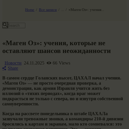
НАШ МИР ВЧЕРА СЕГОДНЯ И ЗАВТРА
SG-6
Home
Все записи
...
«Маген Оз»: учения...
Все события
«Маген Оз»: учения, которые не
оставляют шансов неожиданности
Новости
24.11.2025
66
Views
Share
В самом сердце Гoлaнских высот, ЦАХАЛ начал учения.
«Маген Оз» — не просто очередная проверка, а
демонстрация, как армия Израиля учится жить без
иллюзий о «тихих периодах», когда враг может
подкрасться не только с севера, но и изнутри собственной
самоуверенности.
Когда на рассвете понедельника в штабе ЦАХАЛа
зазвучали тревожные звонки, а командиры 210-й дивизии
бросились к картам и экранам, мало кто сомневался: это