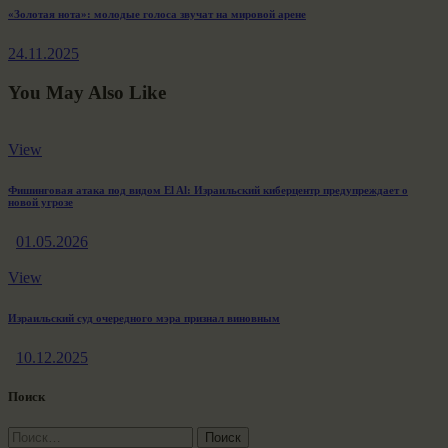
Next
«Золотая нота»: молодые голоса звучат на мировой арене
post:
24.11.2025
You May Also Like
View
Фишинговая атака под видом El Al: Израильский киберцентр предупреждает о
новой угрозе
01.05.2026
View
Израильский суд очередного мэра признал виновным
10.12.2025
Поиск
Найти: