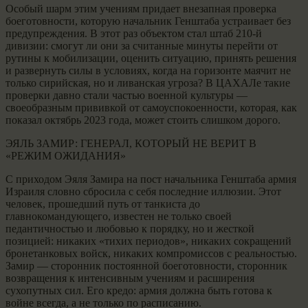
Особый шарм этим учениям придает внезапная проверка
боеготовности, которую начальник Генштаба устраивает без
предупреждения. В этот раз объектом стал штаб 210-й
дивизии: смогут ли они за считанные минуты перейти от
рутины к мобилизации, оценить ситуацию, принять решения
и развернуть силы в условиях, когда на горизонте маячит не
только сирийская, но и ливанская угроза? В ЦАХАЛе такие
проверки давно стали частью военной культуры —
своеобразным прививкой от самоуспокоенности, которая, как
показал октябрь 2023 года, может стоить слишком дорого.
ЭЯЛЬ ЗАМИР: ГЕНЕРАЛ, КОТОРЫЙ НЕ ВЕРИТ В
«РЕЖИМ ОЖИДАНИЯ»
С приходом Эяля Замира на пост начальника Генштаба армия
Израиля словно сбросила с себя последние иллюзии. Этот
человек, прошедший путь от танкиста до
главнокомандующего, известен не только своей
педантичностью и любовью к порядку, но и жесткой
позицией: никаких «тихих периодов», никаких сокращений
бронетанковых войск, никаких компромиссов с реальностью.
Замир — сторонник постоянной боеготовности, сторонник
возвращения к интенсивным учениям и расширения
сухопутных сил. Его кредо: армия должна быть готова к
войне всегда, а не только по расписанию.