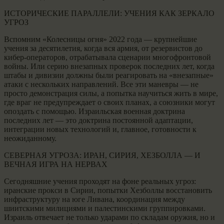
ИСТОРИЧЕСКИЕ ПАРАЛЛЕЛИ: УЧЕНИЯ КАК ЗЕРКАЛО
УГРОЗ
Вспомним «Колесницы огня» 2022 года — крупнейшие
учения за десятилетия, когда вся армия, от резервистов до
кибер-операторов, отрабатывала сценарии многофронтовой
войны. Или серию внезапных проверок последних лет, когда
штабы и дивизии должны были реагировать на «внезапные»
атаки с нескольких направлений. Все эти маневры — не
просто демонстрация силы, а попытка научиться жить в мире,
где враг не предупреждает о своих планах, а союзники могут
опоздать с помощью. Израильская военная доктрина
последних лет — это доктрина постоянной адаптации,
интеграции новых технологий и, главное, готовности к
неожиданному.
СЕВЕРНАЯ УГРОЗА: ИРАН, СИРИЯ, ХЕЗБОЛЛА — И
ВЕЧНАЯ ИГРА НА НЕРВАХ
Сегодняшние учения проходят на фоне реальных угроз:
иранские прокси в Сирии, попытки Хезболлы восстановить
инфраструктуру на юге Ливана, координация между
шиитскими милициями и палестинскими группировками.
Израиль отвечает не только ударами по складам оружия, но и