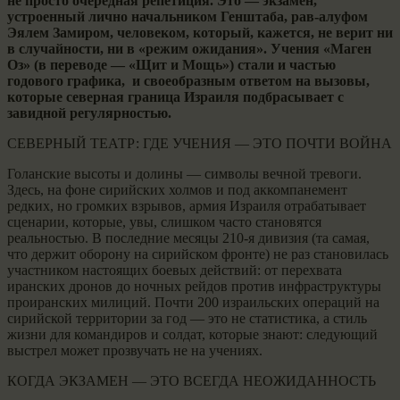
не просто очередная репетиция. Это — экзамен,
устроенный лично начальником Генштаба, рав-алуфом
Эялем Замиром, человеком, который, кажется, не верит ни
в случайности, ни в «режим ожидания». Учения «Маген
Оз» (в переводе — «Щит и Мощь») стали и частью
годового графика, и своеобразным ответом на вызовы,
которые северная граница Израиля подбрасывает с
завидной регулярностью.
СЕВЕРНЫЙ ТЕАТР: ГДЕ УЧЕНИЯ — ЭТО ПОЧТИ ВОЙНА
Голанские высоты и долины — символы вечной тревоги.
Здесь, на фоне сирийских холмов и под аккомпанемент
редких, но громких взрывов, армия Израиля отрабатывает
сценарии, которые, увы, слишком часто становятся
реальностью. В последние месяцы 210-я дивизия (та самая,
что держит оборону на сирийском фронте) не раз становилась
участником настоящих боевых действий: от перехвата
иранских дронов до ночных рейдов против инфраструктуры
проиранских милиций. Почти 200 израильских операций на
сирийской территории за год — это не статистика, а стиль
жизни для командиров и солдат, которые знают: следующий
выстрел может прозвучать не на учениях.
КОГДА ЭКЗАМЕН — ЭТО ВСЕГДА НЕОЖИДАННОСТЬ