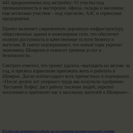
445 предназначены под застройку: 93 участка под
промышленность и мастерские, офисы, склады и магазины;
еще несколько участков – под торговлю, АЗС и сервисные
предприятия.
Проект включает современную дорожную инфраструктуру,
общественные здания и инженерные сети, что обеспечит
полную доступность и качественные услуги бизнесу и
жителям. В совете подчеркивают, что новый парк укрепит
экономику Шомрона и повысит уровень услуг и
безопасности.
Смотрич отметил, что проект удалось «вытащить из застоя» за
год, и призвал израильтян приезжать жить и работать в
Шомрон. Даган поблагодарил всех причастных и подчеркнул:
«После десяти лет упорного труда мы получили одобрение.
‘Бустаней Хефец’ даст работу тысячам людей, укрепит
поселения и приблизит нас к миллиону жителей в Шомроне».
Навигация
Previous
В Себастие начинаются работы по реставрации железнодорожной станции