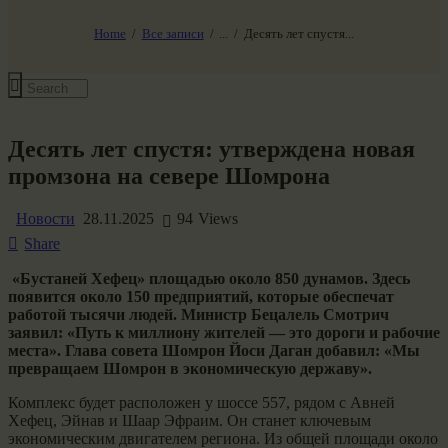
НАШ МИР ВЧЕРА СЕГОДНЯ И ЗАВТРА
SG-6
Home
Все записи
...
Десять лет спустя...
Все события
Десять лет спустя: утверждена новая
промзона на севере Шомрона
Новости
28.11.2025
94
Views
Share
«Бустаней Хефец» площадью около 850 дунамов. Здесь
появится около 150 предприятий, которые обеспечат
работой тысячи людей. Министр Бецалель Смотрич
заявил: «Путь к миллиону жителей — это дороги и рабочие
места». Глава совета Шомрон Йоси Даган добавил: «Мы
превращаем Шомрон в экономическую державу».
Комплекс будет расположен у шоссе 557, рядом с Авней
Хефец, Эйнав и Шаар Эфраим. Он станет ключевым
экономическим двигателем региона. Из общей площади около