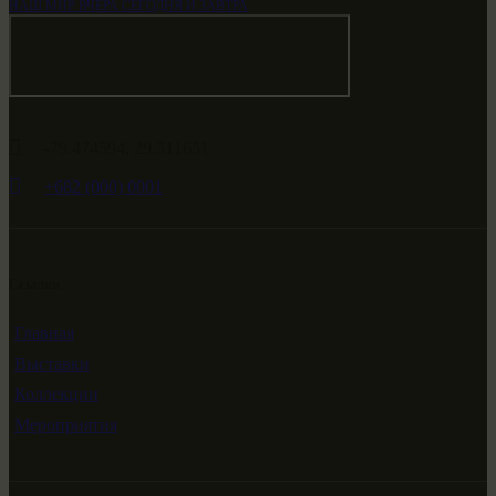
НАШ МИР ВЧЕРА СЕГОДНЯ И ЗАВТРА
-79.474594, 29.511651
+682 (000) 0001
Ссылки
Главная
Выставки
Коллекции
Мероприятия