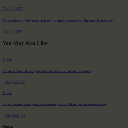
post:
по
28.11.2025
записям
Next
Показ фильма «Молитва матери» с успехом прошёл в «Киноклубе премьер»
post:
30.11.2025
You May Also Like
View
Новости Израиля сегодня вновь начались с военной хроники
28.06.2025
View
Палестинский терроризм эволюционирует: в ПА найден ракетный завод
19.09.2025
Поиск