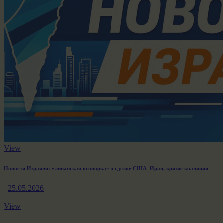
View
Новости Израиля: «ливaнская оговорка» в сделке США–Иран, кризис коалиции
25.05.2026
View