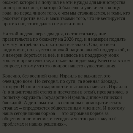
бюджет, который я получил на эти нужды для министерства
иностранных дел, и который был еще и увеличен к концу
года, но перед лицом того, с чем мы сталкиваемся, и теми, кто
работает против нас, и масштабами того, что инвестируется
против нас, этого далеко не достаточно.
На этой неделе, через два дня, состоится заседание
правительства по бюджету на 2026 год, и я намерен поднять
там эту потребность, о которой все знают. Она, по всей
видимости, пользуется широкой национальной поддержкой, и
я намерен бороться за неё, и надеюсь на поддержку моих
коллег в правительстве, а также на поддержку Кнессета в этом
вопросе, потому что это вопрос нашего существования.
Конечно, без военной силы Израиль не выживет, это
очевидно всем. Но сегодня, по сути, та военная блокада,
которую Иран и его марионетки пытались навязать Израилю
(и в значительной степени преуспели в этом), превратилась в
попытку окружить Государство Израиль дипломатической
блокадой. А дипломатия – в основном в демократических
странах – определяется общественным мнением. И поэтому
наша сегодняшняя борьба — это огромная борьба за
общественное мнение, и сегодня я честно расскажу о её
проблемах и наших решениях».