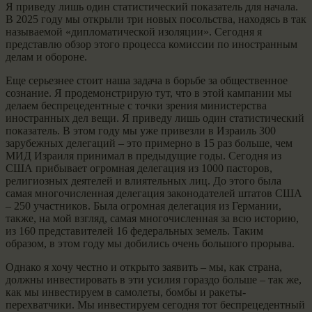
Я приведу лишь один статистический показатель для начала.
В 2025 году мы открыли три новых посольства, находясь в так
называемой «дипломатической изоляции». Сегодня я
представлю обзор этого процесса комиссии по иностранным
делам и обороне.
Еще серьезнее стоит наша задача в борьбе за общественное
сознание. Я продемонстрирую тут, что в этой кампании мы
делаем беспрецедентные с точки зрения министерства
иностранных дел вещи. Я приведу лишь один статистический
показатель. В этом году мы уже привезли в Израиль 300
зарубежных делегаций – это примерно в 15 раз больше, чем
МИД Израиля принимал в предыдущие годы. Сегодня из
США прибывает огромная делегация из 1000 пасторов,
религиозных деятелей и влиятельных лиц. До этого была
самая многочисленная делегация законодателей штатов США
– 250 участников. Была огромная делегация из Германии,
также, на мой взгляд, самая многочисленная за всю историю,
из 160 представителей 16 федеральных земель. Таким
образом, в этом году мы добились очень большого прорыва.
Однако я хочу честно и открыто заявить – мы, как страна,
должны инвестировать в эти усилия гораздо больше – так же,
как мы инвестируем в самолеты, бомбы и ракеты-
перехватчики. Мы инвестируем сегодня тот беспрецедентный