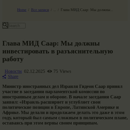
НАШ МИР ВЧЕРА СЕГОДНЯ И ЗАВТРА
SG-6
Home
Все записи
...
Глава МИД Саар: Мы должны...
Все события
Глава МИД Саар: Мы должны
инвестировать в разъяснительную
работу
Новости
02.12.2025
75
Views
Share
Министр иностранных дел Израиля Гидеон Саар принял
участие в заседании парламентской комиссии по
иностранным делам и обороне. В начале заседания Саар
заявил: «Израиль расширяет и углубляет свои
политические позиции в Европе, Латинской Америке и
Африке. Мы делали и продолжаем делать это даже в этом
году, который был самым сложным в политическом плане,
оставаясь при этом верны своим принципам.