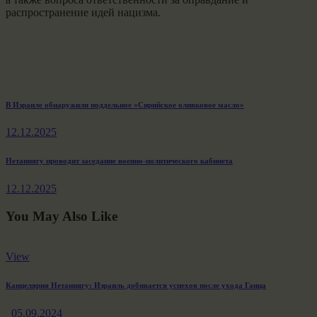
распространение идей нацизма.
Навигация
Previous
В Израиле обнаружили поддельное «Сирийское оливковое масло»
post:
по
12.12.2025
записям
Next
Нетаниягу проводит заседание военно-политического кабинета
post:
12.12.2025
You May Also Like
View
Канцелярия Нетаниягу: Израиль добивается успехов после ухода Ганца
05.09.2024