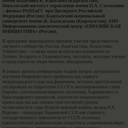
имени академика К. Карасаева (Кыргызстан);
Поволжский институт управления имени П.А. Столыпина
– филиал РАНХиГС при Президенте Российской
Федерации (Россия); Кыргызский национальный
университет имени Ж. Баласагына (Кыргызстан); АНО
Информационно-аналитический центр «ЕВРАЗИЙСКАЯ
ИНИЦИАТИВА» (Россия).
В программе мероприятия приняли участие представители
научного сообщества России, Кыргызстана, Казахстана,
Узбекистана – а также наши коллеги-исследователи из
Латвии, Беларуси и Таджикистана, эксперты, молодые ученые
и представители общественных объединений.
В рамках работы конференции поднят вопрос актуальности
изучения Нюрнбергского трибунала как первого
международного суда над фашизмом, истории преступлений
гитлеровцев на территории СССР и оккупированных стран
Европы: уничтожения мирного населения, Харьковского и
Краснодарского процессов, идеологии национального
превосходства как основы преступлений против
человечности в годы Второй мировой войны, вклада Р.А.
Руденко – прокурора Украинской ССР, как главного
государственного обвинителя от СССР, политика
идеологической реабилитации нацистов в современном мире,
а также вопроса ответственности за оправдание и