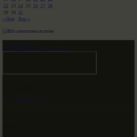
22
23
24
25
26
27
28
29
30
31
« Ноя
Янв »
современная история
Звездные врата
НАШ МИР ВЧЕРА СЕГОДНЯ И ЗАВТРА
-79.474594, 29.511651
+682 (000) 0001
Ссылки