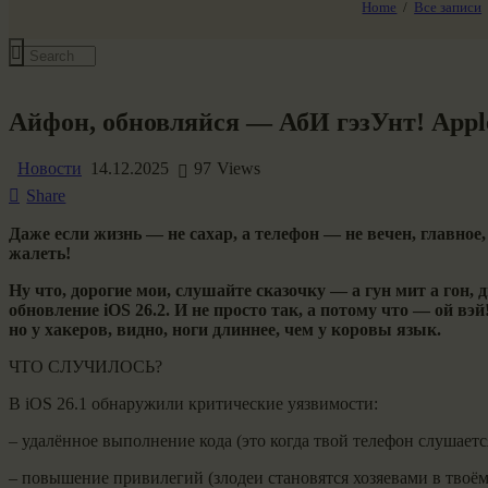
Home
Все записи
Все события
Айфон, обновляйся — АбИ гэзУнт! Apple 
Новости
14.12.2025
97
Views
Share
Даже если жизнь — не сахар, а телефон — не вечен, главное,
жалеть!
Ну что, дорогие мои, слушайте сказочку — а гун мит а гон,
обновление iOS 26.2. И не просто так, а потому что — ой вэ
но у хакеров, видно, ноги длиннее, чем у коровы язык.
ЧТО СЛУЧИЛОСЬ?
В iOS 26.1 обнаружили критические уязвимости:
– удалённое выполнение кода (это когда твой телефон слушаетс
– повышение привилегий (злодеи становятся хозяевами в твоём 