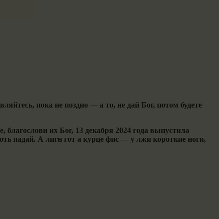
ляйтесь, пока не поздно — а то, не дай Бог, потом будете
, благослови их Бог, 13 декабря 2024 года выпустила
оть падай. А лигн гот а курце фис — у лжи короткие ноги,