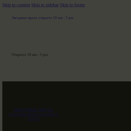
Skip to content
Skip to sidebar
Skip to footer
Звездные врата открыто 10 am - 5 pm
Открыто 10 am - 5 pm
ЗВЕЗДНЫЕ ВРАТА
НАШ МИР ВЧЕРА СЕГОДНЯ И
ЗАВТРА