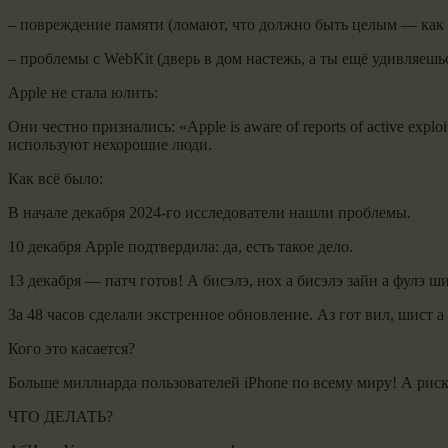
– повреждение памяти (ломают, что должно быть целым — как с
– проблемы с WebKit (дверь в дом настежь, а ты ещё удивляешьс
Apple не стала юлить:
Они честно признались: «Apple is aware of reports of active exp
используют нехорошие люди.
Как всё было:
В начале декабря 2024-го исследователи нашли проблемы.
10 декабря Apple подтвердила: да, есть такое дело.
13 декабря — патч готов! А бисэлэ, нох а бисэлэ зайн а фулэ 
За 48 часов сделали экстренное обновление. Аз гот вил, шист а
Кого это касается?
Больше миллиарда пользователей iPhone по всему миру! А ри
ЧТО ДЕЛАТЬ?