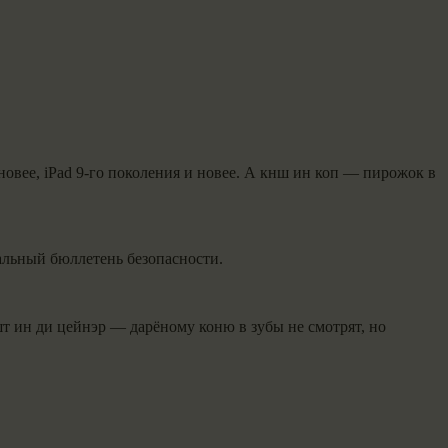
новее, iPad 9-го поколения и новее. А кнш ин коп — пирожок в
альный бюллетень безопасности.
шт ин ди цейнэр — дарёному коню в зубы не смотрят, но