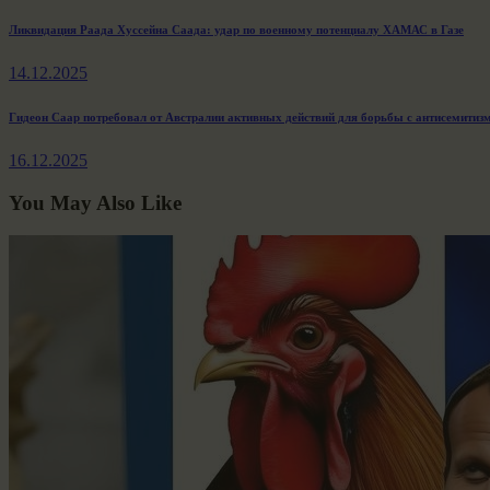
Навигация
Previous
Ликвидация Раада Хуссейна Саада: удар по военному потенциалу ХАМАС в Газе
post:
по
14.12.2025
записям
Next
Гидеон Саар потребовал от Австралии активных действий для борьбы с антисемитиз
post:
16.12.2025
You May Also Like