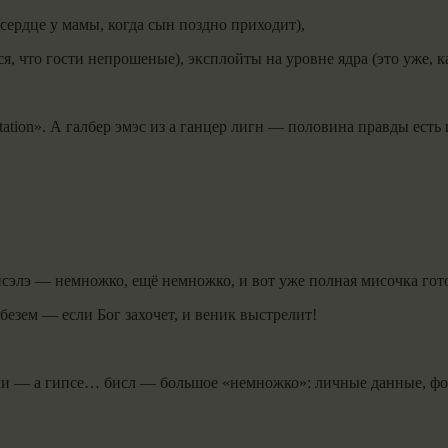
ердце у мамы, когда сын поздно приходит),
я, что гости непрошеные), эксплойты на уровне ядра (это уже, ка
loitation». А галбер эмэс из а ганцер лигн — половина правды ест
шисэлэ — немножко, ещё немножко, и вот уже полная мисочка гот
 безем — если Бог захочет, и веник выстрелит!
ски — а гипсе… бисл — большое «немножко»: личные данные, фо