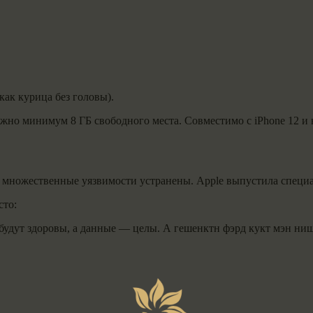
как курица без головы).
ужно минимум 8 ГБ свободного места. Совместимо с iPhone 12 и 
 — множественные уязвимости устранены. Apple выпустила специ
сто:
 будут здоровы, а данные — целы. А гешенктн фэрд кукт мэн ни