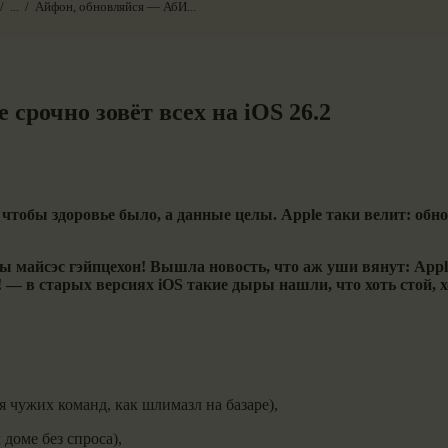
...
Айфон, обновляйся — АбИ...
срочно зовёт всех на iOS 26.2
 чтобы здоровье было, а данные целы. Apple таки велит: обнов
 ды майсэс гэйпцехон! Вышла новость, что аж уши вянут: Apple
й! — в старых версиях iOS такие дыры нашли, что хоть стой, х
я чужих команд, как шлимазл на базаре),
доме без спроса),