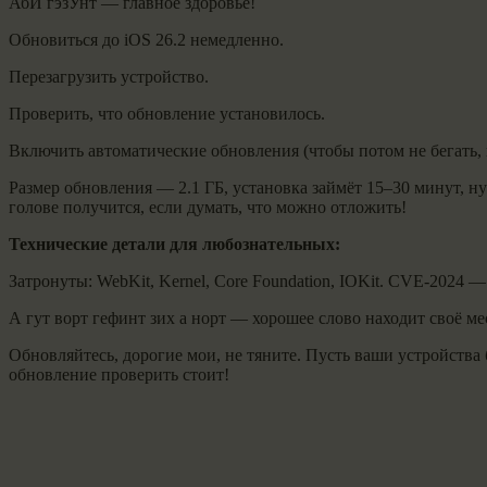
АбИ гэзУнт — главное здоровье!
Обновиться до iOS 26.2 немедленно.
Перезагрузить устройство.
Проверить, что обновление установилось.
Включить автоматические обновления (чтобы потом не бегать, 
Размер обновления — 2.1 ГБ, установка займёт 15–30 минут, н
голове получится, если думать, что можно отложить!
Технические детали для любознательных:
Затронуты: WebKit, Kernel, Core Foundation, IOKit. CVE-2024
А гут ворт гефинт зих а норт — хорошее слово находит своё ме
Обновляйтесь, дорогие мои, не тяните. Пусть ваши устройства
обновление проверить стоит!