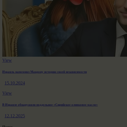
View
Израиль напомнил Макрону историю своей независимости
15.10.2024
View
В Израиле обнаружили поддельное «Сирийское оливковое масло»
12.12.2025
Поиск