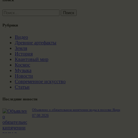
Найти:
Рубрики
Видео
Древние артефакты
Земля
История
Квантовый мир
Космос
Музыка
Новости
Современное искусство
Статьи
Последние новости
Объявлено о обязательном кипячении воды в поселке Яциц
07.08.2026