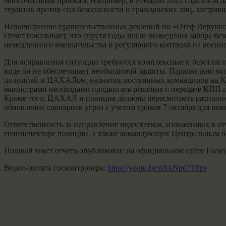
многочасовым пробкам. Например, в Рамадан 2023 года из-за д
терактов против сил безопасности и гражданских лиц, застряв
Невыполнение правительственных решений по «Отеф Иерушалаи
Отчет показывает, что спустя годы после возведения забора б
немедленного вмешательства и регулярного контроля на военно
Для исправления ситуации требуются комплексные и безотлага
виде он не обеспечивает необходимой защиты. Параллельно м
полицией и ЦАХАЛом, назначив постоянных командиров на КП
министрами необходимо продвигать решение о передаче КПП по
Кроме того, ЦАХАЛ и полиция должны пересмотреть расположе
обновление сценариев угроз с учетом уроков 7 октября для п
Ответственность за исправление недостатков, изложенных в о
генинспекторе полиции, а также командующих Центральным
Полный текст отчета опубликован на официальном сайте Госкон
Видео-цитата госконтролера:
https://youtu.be/nXkNpd7T8ps