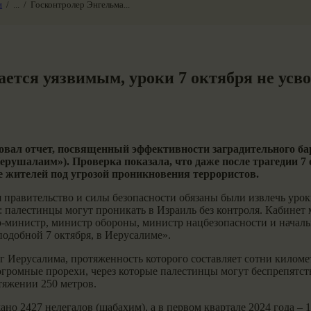
и
...
Госконтролер Энгельма...
ается уязвимым, уроки 7 октября не усв
вал отчет, посвященный эффективности заградительного бар
рушалаим»). Проверка показала, что даже после трагедии 7 
 жителей под угрозой проникновения террористов.
 правительство и силы безопасности обязаны были извлечь урок
а: палестинцы могут проникать в Израиль без контроля. Кабинет
-министр, министр обороны, министр нацбезопасности и начал
подобной 7 октября, в Иерусалиме».
 Иерусалима, протяженность которого составляет сотни километ
огромные прорехи, через которые палестинцы могут беспрепятст
отяжении 250 метров.
ржано 2427 нелегалов (шабахим), а в первом квартале 2024 года