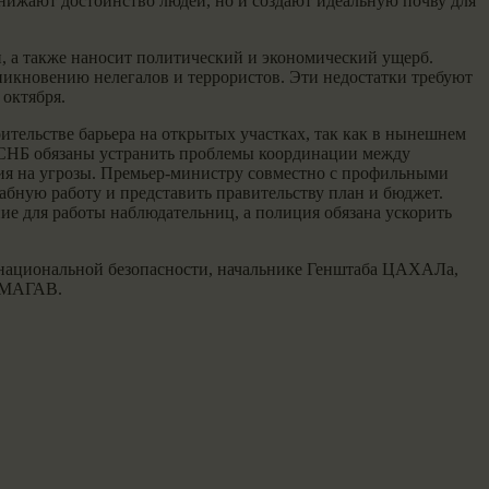
унижают достоинство людей, но и создают идеальную почву для
, а также наносит политический и экономический ущерб.
оникновению нелегалов и террористов. Эти недостатки требуют
 октября.
тельстве барьера на открытых участках, так как в нынешнем
 СНБ обязаны устранить проблемы координации между
я на угрозы. Премьер-министру совместно с профильными
бную работу и представить правительству план и бюджет.
е для работы наблюдательниц, а полиция обязана ускорить
е национальной безопасности, начальнике Генштаба ЦАХАЛа,
и МАГАВ.