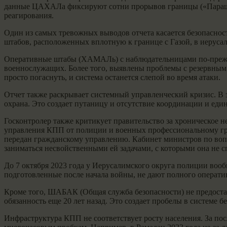
данные ЦАХАЛа фиксируют сотни прорывов границы («Параш Ту
реагирования.
Один из самых тревожных выводов отчета касается безопасно
штабов, расположенных вплотную к границе с Газой, в иерусал
Оперативные штабы (ХАМАЛь) с наблюдательницами по-прежнем
военнослужащих. Более того, выявлены проблемы с резервным 
просто погаснуть, и система останется слепой во время атаки.
Отчет также раскрывает системный управленческий кризис. В
охрана. Это создает путаницу и отсутствие координации и еди
Госконтролер также критикует правительство за хроническое 
управления КПП от полиции и военных профессиональному гра
передан гражданскому управлению. Кабинет министров по вопр
заниматься несвойственными ей задачами, с которыми она не сп
До 7 октября 2023 года у Иерусалимского округа полиции во
подготовленные после начала войны, не дают полного операти
Кроме того, ШАБАК (Общая служба безопасности) не предостав
обязанность еще 20 лет назад. Это создает пробелы в системе б
Инфраструктура КПП не соответствует росту населения. За пос