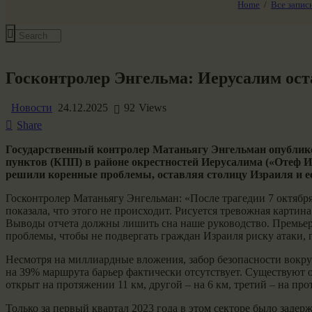
Home
Все запис
Все события
Госконтролер Энгельма: Иерусалим ост
Новости
24.12.2025
92
Views
Share
Государственный контролер Матаньягу Энгельман опублико
пунктов (КПП) в районе окрестностей Иерусалима («Отеф Ие
решили коренные проблемы, оставляя столицу Израиля и ее
Госконтролер Матаньягу Энгельман: «После трагедии 7 октября
показала, что этого не происходит. Рисуется тревожная картин
Выводы отчета должны лишить сна наше руководство. Премьер
проблемы, чтобы не подвергать граждан Израиля риску атаки, 
Несмотря на миллиардные вложения, забор безопасности вокруг
на 39% маршрута барьер фактически отсутствует. Существуют 
открыт на протяжении 11 км, другой – на 6 км, третий – на пр
Только за первый квартал 2023 года в этом секторе было заде