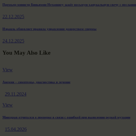
Навигация
Previous
Премьер-министр Биньямин Нетаниягу зажёг восьмую ханукальную свечу с послан
post:
по
22.12.2025
записям
Next
Израиль обновляет правила управления донорством спермы
post:
24.12.2025
You May Also Like
View
Анемия – симптомы, диагностика и лечение
29.11.2024
View
Минздрав отчитался о проверке в связи с ошибкой при выявлении редкой мутации
15.04.2026