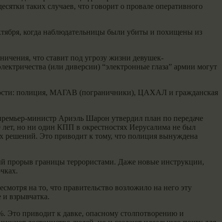
ятки таких случаев, что говорит о провале оперативного
ктября, когда наблюдательницы были убиты и похищены из
чения, что ставит под угрозу жизни девушек-
лектричества (или диверсии) “электронные глаза” армии могут
сности: полиция, МАГАВ (пограничники), ЦАХАЛ и гражданская
 премьер-министр Ариэль Шарон утвердил план по передаче
лет, но ни один КПП в окрестностях Иерусалима не был
х решений. Это приводит к тому, что полиция вынуждена
вый прорыв границы террористами. Даже новые инструкции,
чках.
мотря на то, что правительство возложило на него эту
 и взрывчатка.
3%. Это приводит к давке, опасному столпотворению и