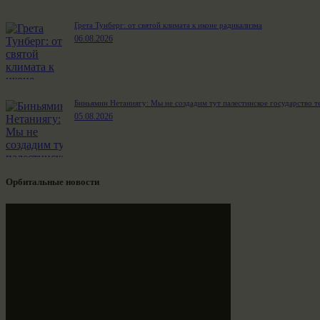
Грета Тунберг: от святой климата к иконе радикализма
06.08.2026
Биньямин Нетаниягу: Мы не создадим тут палестинское государство т
05.08.2026
Орбитальные новости