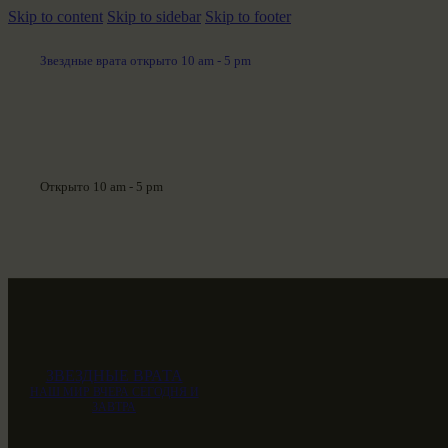
Skip to content
Skip to sidebar
Skip to footer
Звездные врата открыто 10 am - 5 pm
Открыто 10 am - 5 pm
ЗВЕЗДНЫЕ ВРАТА
НАШ МИР ВЧЕРА СЕГОДНЯ И
ЗАВТРА