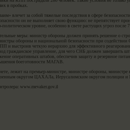
авки на КПП пострадали 280 человек. Такие условия не только 
ших в пробках.
м» влечет за собой тяжелые последствия в сфере безопасности
езопасности он не выполняет свою функцию: не препятствует пр
-политическом уровне, особенно в свете растущих угроз после 7
тельные меры: министр обороны должен принять решение о строи
инистры обороны и национальной безопасности при содействии
П и выстроив четкую иерархию для эффективного реагировани
д гражданское управление, для чего СНБ должен завершить шта
ние оперативных штабов, обеспечив защиту и резервное питани
овышения боеготовности МАГАВ.
тчете, лежит на премьер-министре, министре обороны, министр
 военным округом ЦАХАЛа, Иерусалимским округом полиции 
тролера: www.mevaker.gov.il