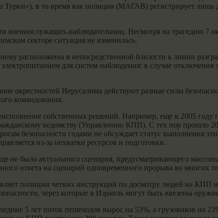
рки»), в то время как полиция (МАГАВ) регистрирует лишь дес
сти военнослужащих-наблюдательниц. Несмотря на трагедию 7 о
имском секторе ситуация не изменилась.
у расположены в непосредственной близости к линии разграни
электропитанием для систем наблюдения: в случае отключения э
 зоне окрестностей Иерусалима действуют разные силы безопа
ного командования.
неисполнение собственных решений. Например, еще в 2005 году
жданскому ведомству (Управлению КПП). С тех пор прошло 20 
осам безопасности годами не обсуждает статус выполнения эти
равляется из-за нехватки ресурсов и подготовки.
обще не было актуального сценария, предусматривающего массо
вного ответа на сценарий одновременного прорыва во многих то
ляет полиции четких инструкций по досмотру людей на КПП нес
езопасности, через которые в Израиль могут быть ввезены оружие
ледние 5 лет поток пешеходов вырос на 53%, а грузовиков на 2