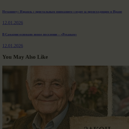
Навигация
Previous
Нетаниягу: Израиль с пристальным вниманием следит за происходящим в Иране
post:
по
12.01.2026
записям
Next
В Самарии основано новое поселение – «Рехавам»
post:
12.01.2026
You May Also Like