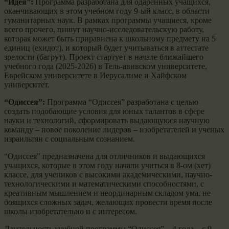
“Идея”:
Программа разработана для одаренных учащихся,
оканчивающих в этом учебном году 9-ый класс, в области
гуманитарных наук. В рамках программы учащиеся, кроме
всего прочего, пишут научно-исследовательскую работу,
которая может быть приравнена к школьному предмету на 5
единиц (ехидот), и который будет учитываться в аттестате
зрелости (багрут). Проект стартует в начале ближайшего
учебного года (2025-2026) в Тель-авивском университете,
Еврейском университете в Иерусалиме и Хайфском
университет.
“Одиссея”:
Программа “Одиссея” разработана с целью
создать подобающие условия для юных талантов в сфере
науки и технологий, сформировать выдающуюся научную
команду – новое поколение лидеров – изобретателей и ученых
израильтян с социальным сознанием.
“Одиссея” предназначена для отличников и выдающихся
учащихся, которые в этом году начали учиться в 8-ом (хет)
классе, для учеников с высокими академическими, научно-
технологическими и математическими способностями, с
креативным мышлением и неординарным складом ума, не
боящихся сложных задач, желающих провести время после
школы изобретательно и с интересом.
Длительность учебной программы “Одиссея” – 4 года – с 9-