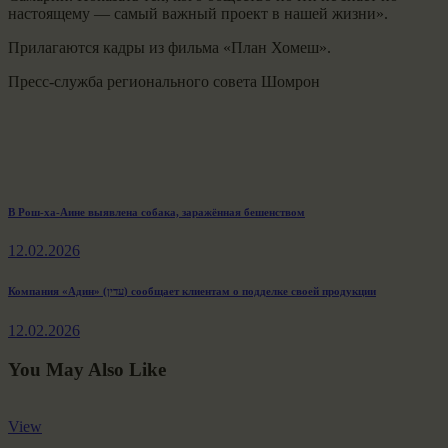
настоящему — самый важный проект в нашей жизни».
Прилагаются кадры из фильма «План Хомеш».
Пресс-служба регионального совета Шомрон
Навигация
Previous
В Рош-ха-Аине выявлена собака, заражённая бешенством
post:
по
12.02.2026
записям
Next
Компания «Адин» (עדין) сообщает клиентам о подделке своей продукции
post:
12.02.2026
You May Also Like
View