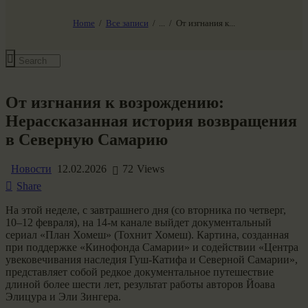
НАШ МИР ВЧЕРА СЕГОДНЯ И ЗАВТРА
SG-6
Home
Все записи
...
От изгнания к...
Все события
От изгнания к возрождению:
Нерассказанная история возвращения
в Северную Самарию
Новости
12.02.2026
72
Views
Share
На этой неделе, с завтрашнего дня (со вторника по четверг,
10–12 февраля), на 14-м канале выйдет документальный
сериал «План Хомеш» (Тохнит Хомеш). Картина, созданная
при поддержке «Кинофонда Самарии» и содействии «Центра
увековечивания наследия Гуш-Катифа и Северной Самарии»,
представляет собой редкое документальное путешествие
длиной более шести лет, результат работы авторов Йоава
Элицура и Эли Зингера.