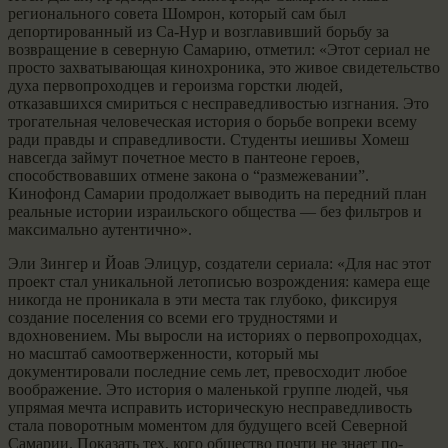
регионального совета Шомрон, который сам был
депортированный из Са-Нур и возглавивший борьбу за
возвращение в северную Самарию, отметил: «Этот сериал не
просто захватывающая кинохроника, это живое свидетельство
духа первопроходцев и героизма горстки людей,
отказавшихся смириться с несправедливостью изгнания. Это
трогательная человеческая история о борьбе вопреки всему
ради правды и справедливости. Студенты иешивы Хомеш
навсегда займут почетное место в пантеоне героев,
способствовавших отмене закона о “размежевании”.
Кинофонд Самарии продолжает выводить на передний план
реальные истории израильского общества — без фильтров и
максимально аутентично».
Эли Зингер и Йоав Элицур, создатели сериала: «Для нас этот
проект стал уникальной летописью возрождения: камера еще
никогда не проникала в эти места так глубоко, фиксируя
создание поселения со всеми его трудностями и
вдохновением. Мы выросли на историях о первопроходцах,
но масштаб самоотверженности, который мы
документировали последние семь лет, превосходит любое
воображение. Это история о маленькой группе людей, чья
упрямая мечта исправить историческую несправедливость
стала поворотным моментом для будущего всей Северной
Самарии. Показать тех, кого общество почти не знает по-