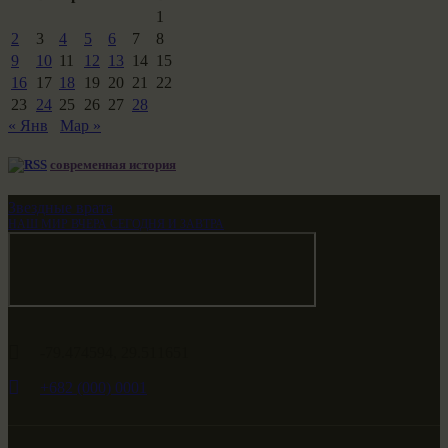
1
2
3
4
5
6
7
8
9
10
11
12
13
14
15
16
17
18
19
20
21
22
23
24
25
26
27
28
« Янв
Мар »
современная история
Звездные врата
НАШ МИР ВЧЕРА СЕГОДНЯ И ЗАВТРА
-79.474594, 29.511651
+682 (000) 0001