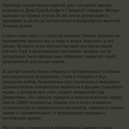
Премьера приурочена к важной дате: сегодня в школах
отмечается День Гуш-Катифа и Северной Самарии. Фильм
выходит на экраны спустя 20 лет после депортации и
примерно за месяц до исторического возвращения жителей
Хомеша домой.
Сериал повествует о студентах иешивы Хомеш, которые на
протяжении многих лет, в жару и холод, боролись за эту
землю. Вопреки всем обстоятельствам они продолжали
изучать Тору в разрушенном поселении, которое после
депортации было официально объявлено закрытой зоной,
запрещенной для въезда евреев.
В центре сюжета жизнь иешивы в экстремальных условиях:
восхождения по бездорожью, учеба в пещерах и под
открытым небом, бесконечные преследования и эвакуации.
Драматическим поворотным моментом в фильме становится
теракт, в котором был убит студент иешивы Иегуда
Диментман. Это событие привело к многотысячному маршу
(около 20000 человек) на Хомеш, что в итоге изменило
политическую и юридическую реальность, привело к отмене
закона о «размежевании» и возвращению иешивы в
постоянные здания.
Йоси Даган, председатель Кинофонда Самарии и глава