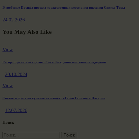
Next
В гробнице Иосифа прошла торжественная церемония внесения Свитка Торы
post:
24.02.2026
You May Also Like
View
Распространитель слухов об освобождении заложников задержан
20.10.2024
View
Снятие запрета на купание на пляжах «Галей Галиль» в Нагарии
12.07.2026
Поиск
Найти: