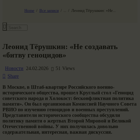
НАШ МИР ВЧЕРА СЕГОДНЯ И ЗАВТРА
SG-6
Home
Все записи
...
Леонид Тёрушкин: «Не...
Все события
Леонид Тёрушкин: «Не создавать
«битву геноцидов»
Новости
24.02.2026
51
Views
Share
В Москве, в Штаб-квартире Российского военно-
исторического общества, прошел Круглый стол «Геноцид
советского народа и Холокост: бесконфликтная политика
памяти». Он был организован Комиссией Научного Совета
РВИО по изучению геноцидов и военных преступлений.
Представители исторического сообщества обсудили
политику памяти о жертвах Второй Мировой и Великой
Отечественной войны. У них получилась довольно
содержательная, интересная, важная дискуссия.