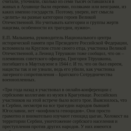
считали, уточняли, сколько из семи тысяч оставшихся в
живых в Аушвице были евреями, поляками или венграми, из
каких именно государств. Поэтому, уверен, нет смысла
«делить» на разные категории героев Великой
Отечественной. Но учитывать категории и группы жертв
нацизма, особенности их трагедии, нужно».
Е.П. Малышева, руководитель Национального центра
исторической памяти при Президенте Российской Федерации,
вспомнила на Круглом столе своего отца, участника Великой
Отечественной, а Леонид Тёрушкин тоже сообщил, что он –
племянник советского офицера, Григория Тёрушкина,
погибшего в Маутхаузене в 1944 г. И то, что он был евреем,
нацисты так и не узнали, ведь его убили, как участника
лагерного сопротивления – Братского Сотрудничества
военнопленных.
«Три года назад я участвовал в онлайн-конференции с
сербскими коллегами из музея в Крагуеваце. Российских
участников на этой встрече было всего трое. Выяснилось, что
в Сербии, несмотря на все трагедии народов бывшей
Югославии, нет «конфликта геноцидов». Они просто
грамотно и внимательно изучают геноцид цыган, Холокост на
территории Сербии, уничтожение сербского населения и
преступления против других народов. У них имеются