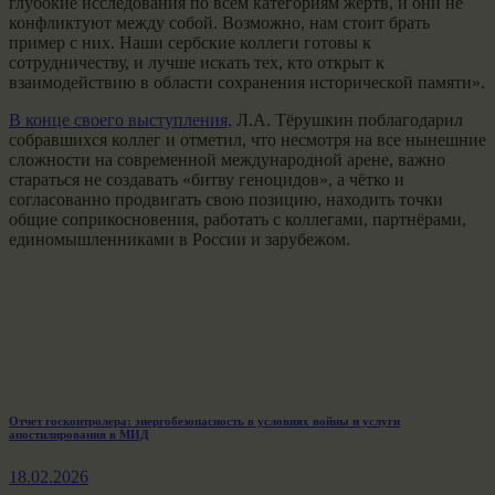
глубокие исследования по всем категориям жертв, и они не
конфликтуют между собой. Возможно, нам стоит брать
пример с них. Наши сербские коллеги готовы к
сотрудничеству, и лучше искать тех, кто открыт к
взаимодействию в области сохранения исторической памяти».
В конце своего выступления,
Л.А. Тёрушкин поблагодарил
собравшихся коллег и отметил, что несмотря на все нынешние
сложности на современной международной арене, важно
стараться не создавать «битву геноцидов», а чётко и
согласованно продвигать свою позицию, находить точки
общие соприкосновения, работать с коллегами, партнёрами,
единомышленниками в России и зарубежом.
Навигация
Previous
Отчет госконтролера: энергобезопасность в условиях войны и услуги
апостилирования в МИД
post:
по
18.02.2026
записям