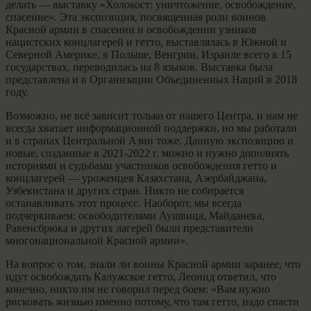
делать — выставку «Холокост: уничтожение, освобождение,
спасение». Эта экспозиция, посвященная роли воинов
Красной армии в спасении и освобождении узников
нацистских концлагерей и гетто, выставлялась в Южной и
Северной Америке, в Польше, Венгрии, Израиле всего в 15
государствах, переводилась на 8 языков. Выставка была
представлена и в Организации Объединенных Наций в 2018
году.
Возможно, не всё зависит только от нашего Центра, и нам не
всегда хватает информационной поддержки, но мы работали
и в странах Центральной Азии тоже. Данную экспозицию и
новые, созданные в 2021-2022 г. можно и нужно дополнять
историями и судьбами участников освобождения гетто и
концлагерей — уроженцев Казахстана, Азербайджана,
Узбекистана и других стран. Никто не собирается
останавливать этот процесс. Наоборот, мы всегда
подчеркиваем: освободителями Аушвица, Майданека,
Равенсбрюка и других лагерей были представители
многонациональной Красной армии».
На вопрос о том, знали ли воины Красной армии заранее, что
идут освобождать Калужское гетто, Леонид ответил, что
конечно, никто им не говорил перед боем: «Вам нужно
рисковать жизнью именно потому, что там гетто, надо спасти