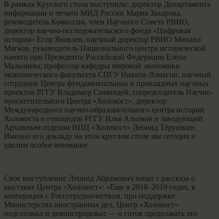
В рамках Круглого стола выступили: директор Департамента
информации и печати МИД России Мария Захарова,
руководитель Комиссии, член Научного Совета РВИО,
директор научно-исследовательского фонда «Цифровая
история» Егор Яковлев, научный директор РВИО Михаил
Мягков, руководитель Национального центра исторической
памяти при Президенте Российской Федерации Елена
Малышева; профессор кафедры мировой экономики
экономического факультета СПГУ Никита Ломагин, научный
сотрудник Центра фундаментальных и прикладных научных
проектов РГГУ Владимир Симиндей, сопредседатель Научно-
просветительного Центра «Холокост», директор
Международного научно-образовательного центра истории
Холокоста и геноцидов РГГУ Илья Альтман и заведующий
Архивным отделом НПЦ «Холокост» Леонид Тёрушкин.
Именно его докладу на этом круглом столе мы сегодня и
уделим особое внимание.
Свое выступление Леонид Абрамович начал с рассказа о
выставке Центра «Холокост»: «Еще в 2018–2019 годах, в
кооперации с Россотрудничеством, при поддержке
Министерства иностранных дел, Центр «Холокост»
подготовил и демонстрировал — и готов продолжать это