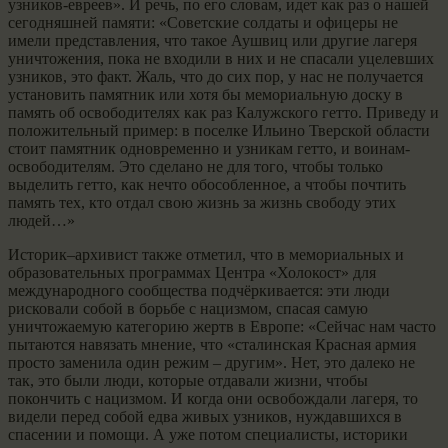
узников-евреев». И речь, по его словам, идет как раз о нашей
сегодняшней памяти: «Советские солдаты и офицеры не
имели представления, что такое Аушвиц или другие лагеря
уничтожения, пока не входили в них и не спасали уцелевших
узников, это факт. Жаль, что до сих пор, у нас не получается
установить памятник или хотя бы мемориальную доску в
память об освободителях как раз Калужского гетто. Приведу и
положительный пример: в поселке Ильино Тверской области
стоит памятник одновременно и узникам гетто, и воинам-
освободителям. Это сделано не для того, чтобы только
выделить гетто, как нечто обособленное, а чтобы почтить
память тех, кто отдал свою жизнь за жизнь свободу этих
людей…»
Историк–архивист также отметил, что в мемориальных и
образовательных программах Центра «Холокост» для
международного сообщества подчёркивается: эти люди
рисковали собой в борьбе с нацизмом, спасая самую
уничтожаемую категорию жертв в Европе: «Сейчас нам часто
пытаются навязать мнение, что «сталинская Красная армия
просто заменила один режим – другим». Нет, это далеко не
так, это были люди, которые отдавали жизни, чтобы
покончить с нацизмом. И когда они освобождали лагеря, то
видели перед собой едва живых узников, нуждавшихся в
спасении и помощи. А уже потом специалисты, историки