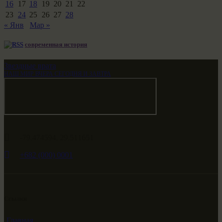
16
17
18
19
20
21
22
23
24
25
26
27
28
« Янв
Мар »
современная история
Звездные врата
НАШ МИР ВЧЕРА СЕГОДНЯ И ЗАВТРА
-79.474594, 29.511651
+682 (000) 0001
Ссылки
Главная