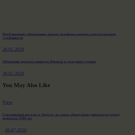
Навигация
Previous
Опубликованы обновленные номера телефонов центров психологической
устойчивости
post:
по
28.02.2026
записям
Next
Обращение премьер-министра Израиля к гражданам страны
post:
28.02.2026
You May Also Like
View
Сенсационная находка в Ашдоде: на пляже обнаружили уникальную монету
возрастом 2500 лет
26.07.2026