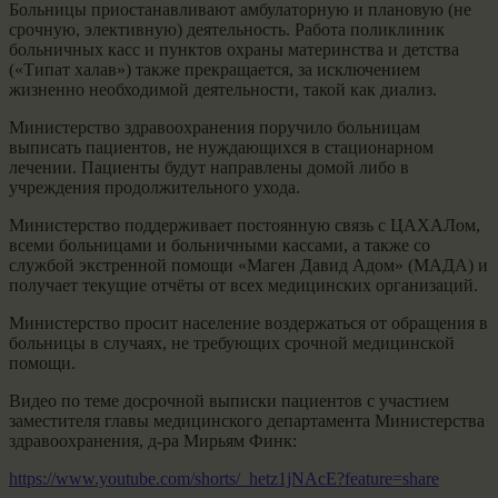
Больницы приостанавливают амбулаторную и плановую (не
срочную, элективную) деятельность. Работа поликлиник
больничных касс и пунктов охраны материнства и детства
(«Типат халав») также прекращается, за исключением
жизненно необходимой деятельности, такой как диализ.
Министерство здравоохранения поручило больницам
выписать пациентов, не нуждающихся в стационарном
лечении. Пациенты будут направлены домой либо в
учреждения продолжительного ухода.
Министерство поддерживает постоянную связь с ЦАХАЛом,
всеми больницами и больничными кассами, а также со
службой экстренной помощи «Маген Давид Адом» (МАДА) и
получает текущие отчёты от всех медицинских организаций.
Министерство просит население воздержаться от обращения в
больницы в случаях, не требующих срочной медицинской
помощи.
Видео по теме досрочной выписки пациентов с участием
заместителя главы медицинского департамента Министерства
здравоохранения, д-ра Мирьям Финк:
https://www.youtube.com/shorts/_hetz1jNAcE?feature=share