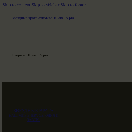
Skip to content
Skip to sidebar
Skip to footer
Звездные врата открыто 10 am - 5 pm
Открыто 10 am - 5 pm
ЗВЕЗДНЫЕ ВРАТА
НАШ МИР ВЧЕРА СЕГОДНЯ И
ЗАВТРА