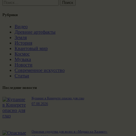
Найти:
Рубрики
Видео
Древние артефакты
Земля
История
Квантовый мир
Космос
Музыка
Новости
Современное искусство
Статьи
Последние новости
Купание в Кинерете опасно для глаз
07.08.2026
Опасные средства для волос в «Мерказ ха-Халакот»