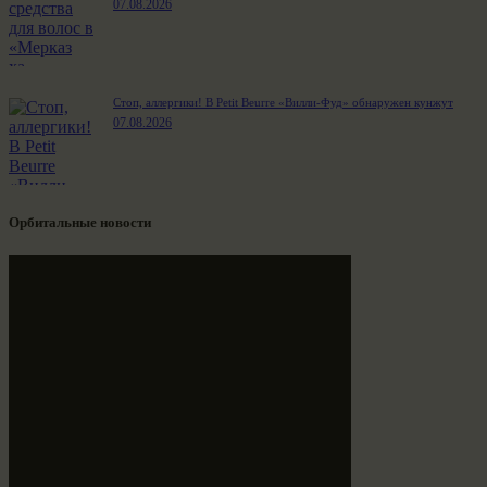
07.08.2026
Стоп, аллергики! В Petit Beurre «Вилли-Фуд» обнаружен кунжут
07.08.2026
Орбитальные новости