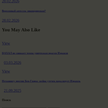
28.02.2026
записям
Next
Верховный аятолла ликвидирован?
post:
28.02.2026
You May Also Like
View
ЦАХАЛ не снижает темпа уничтожая врагов Израиля
03.03.2026
View
Нетаниягу против Бен-Гвира: война утечек парализует Израиль
21.09.2025
Поиск