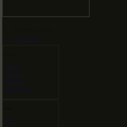
-79.474594, 29.511651
+682 (000) 0001
Ссылки
Главная
Выставки
Коллекции
Мероприятия
Инфо
Сайт