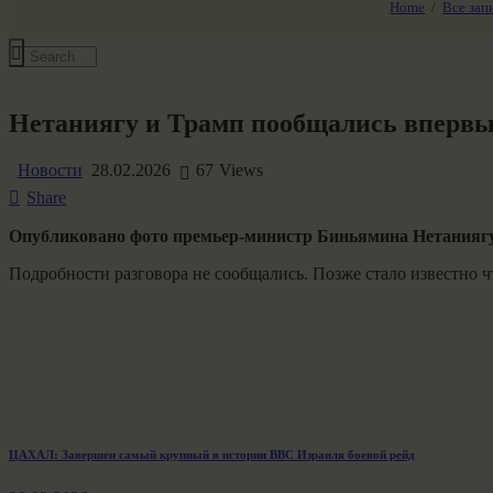
Home
Все зап
Все события
Нетаниягу и Трамп пообщались впервы
Новости
28.02.2026
67
Views
Share
Опубликовано фото премьер-министр Биньямина Нетаниягу
Подробности разговора не сообщались. Позже стало известно 
Навигация
Previous
ЦАХАЛ: Завершен самый крупный в истории ВВС Израиля боевой рейд
post:
по