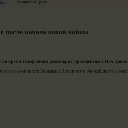
иси
...
Нетаниягу и Трамп...
е после начала новой войны
 во время телефонного разговора с президентом США Дона
что премьер-министр Биньямин Нетаниягу в ближайший час высту