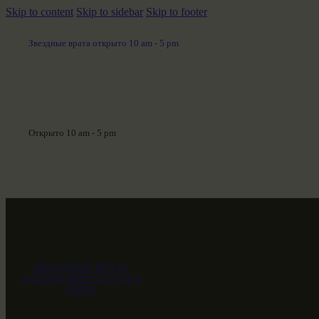
Skip to content
Skip to sidebar
Skip to footer
Звездные врата открыто 10 am - 5 pm
Открыто 10 am - 5 pm
ЗВЕЗДНЫЕ ВРАТА
НАШ МИР ВЧЕРА СЕГОДНЯ И
ЗАВТРА