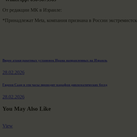
От редакции МК в Израиле:
*Принадлежат Meta, компания признана в России экстремистск
Навигация
Previous
Видео атаки ракетных установок Ирана направленных на Израиль
post:
по
28.02.2026
записям
Next
Гидеон Саар в эти часы проводит марафон дипломатических бесед
post:
28.02.2026
You May Also Like
View