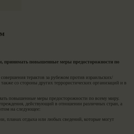
ом
жом, принимать повышенные меры предосторожности по
совершения терактов за рубежом против израильских/
 также со стороны других террористических организаций и в
имать повышенные меры предосторожности по всему миру.
упреждения, действующий в отношении различных стран, а
нтом на следующее:
ии, планах отдыха или любых сведений, которые могут