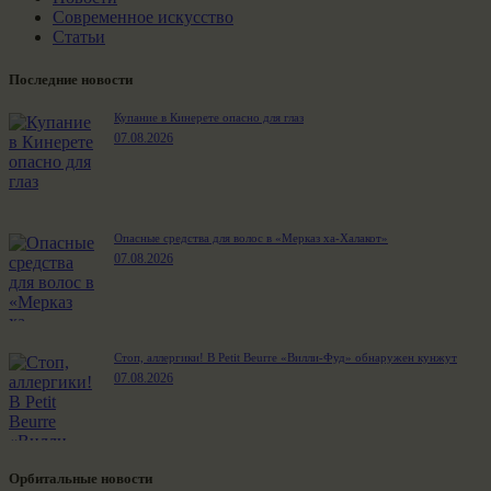
Современное искусство
Статьи
Последние новости
Купание в Кинерете опасно для глаз
07.08.2026
Опасные средства для волос в «Мерказ ха-Халакот»
07.08.2026
Стоп, аллергики! В Petit Beurre «Вилли-Фуд» обнаружен кунжут
07.08.2026
Орбитальные новости