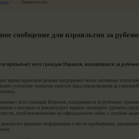
аписи
...
Правительство...
ое сообщение для израильтян за рубеж
ости призывает всех граждан Израиля, находящихся за рубе
шее время иранский режим предпримет более активные попытки 
можно усиление попыток нанести вред израильтянам за границей
ночек).
ризывает всех граждан Израиля, находящихся за рубежом, прин
ния о поездках и рекомендует заранее проверять уровень пред
сности, опубликованными на официальном сайте, с особым акце
е реального времени информации о месте пребывания, проживан
ении.