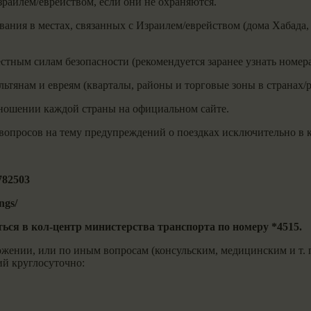
зраилем/еврейством, если они не охраняются.
ания в местах, связанных с Израилем/еврейством (дома Хабада,
естным силам безопасности (рекомендуется заранее узнать номер
льтянам и евреям (кварталы, районы и торговые зоны в страна
ношении каждой страны на официальном сайте.
опросов на тему предупреждений о поездках исключительно в к
782503
ings/
ься в кол-центр министерства транспорта по номеру *4515.
жении, или по иным вопросам (консульским, медицинским и т. п
й круглосуточно: