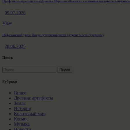
Профсоюз медсестер и медбратьев Израиля объявил о состоянии трудового конфликт
09.07.2026
View
Исфаханский урок: Когда супертехнологии уступят место суперлому
28.06.2025
Поиск
Найти:
Рубрики
Видео
Древние артефакты
Земля
История
Квантовый мир
Космос
Музыка
Новости