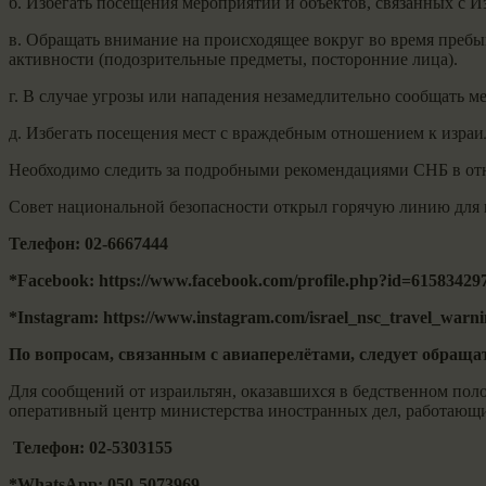
б. Избегать посещения мероприятий и объектов, связанных с И
в. Обращать внимание на происходящее вокруг во время пребыв
активности (подозрительные предметы, посторонние лица).
г. В случае угрозы или нападения незамедлительно сообщать м
д. Избегать посещения мест с враждебным отношением к израи
Необходимо следить за подробными рекомендациями СНБ в от
Совет национальной безопасности открыл горячую линию для в
Телефон: 02-6667444
*Facebook: https://www.facebook.com/profile.php?id=61583429
*Instagram: https://www.instagram.com/israel_nsc_travel_warn
По вопросам, связанным с авиаперелётами, следует обращат
Для сообщений от израильтян, оказавшихся в бедственном поло
оперативный центр министерства иностранных дел, работающи
Телефон: 02-5303155
*WhatsApp: 050-5073969