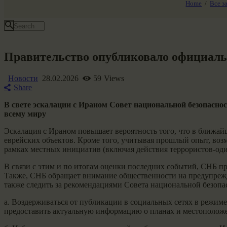
Home
Все з
Все события
Правительство опубликовало официальн
Новости
28.02.2026
59
Views
Share
В свете эскалации с Ираном Совет национальной безопасн
всему миру
Эскалация с Ираном повышает вероятность того, что в ближай
еврейских объектов. Кроме того, учитывая прошлый опыт, воз
рамках местных инициатив (включая действия террористов-оди
В связи с этим и по итогам оценки последних событий, СНБ п
Также, СНБ обращает внимание общественности на предупрежде
также следить за рекомендациями Совета национальной безопа
а. Воздерживаться от публикации в социальных сетях в режим
предоставить актуальную информацию о планах и местополож