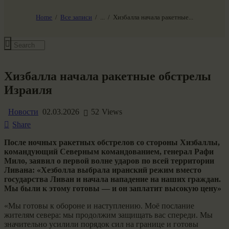
НАШ МИР ВЧЕРА СЕГОДНЯ И ЗАВТРА
SG-6
Home
Все записи
...
Хизбалла начала ракетные...
Все события
Хизбалла начала ракетные обстрелы
Израиля
Новости
02.03.2026
52
Views
Share
После ночных ракетных обстрелов со стороны Хизбаллы,
командующий Северным командованием, генерал Рафи
Мило, заявил о первой волне ударов по всей территории
Ливана: «Хезболла выбрала иранский режим вместо
государства Ливан и начала нападение на наших граждан.
Мы были к этому готовы — и он заплатит высокую цену»
«Мы готовы к обороне и наступлению. Моё послание
жителям севера: мы продолжим защищать вас спереди. Мы
значительно усилили порядок сил на границе и готовы