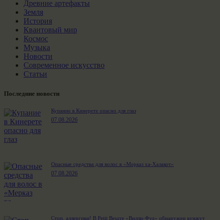
Древние артефакты
Земля
История
Квантовый мир
Космос
Музыка
Новости
Современное искусство
Статьи
Последние новости
Купание в Кинерете опасно для глаз
07.08.2026
Опасные средства для волос в «Мерказ ха-Халакот»
07.08.2026
Стоп, аллергики! В Petit Beurre «Вилли-Фуд» обнаружен кунжут