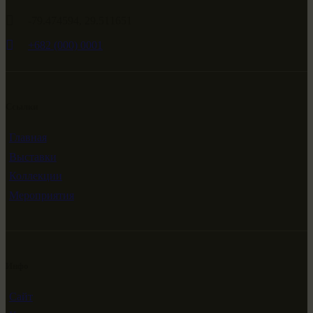
-79.474594, 29.511651
+682 (000) 0001
Ссылки
Главная
Выставки
Коллекции
Мероприятия
Инфо
Сайт