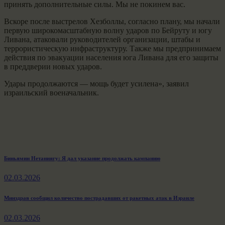
принять дополнительные силы. Мы не покинем вас.
Вскоре после выстрелов Хезболлы, согласно плану, мы начали
первую широкомасштабную волну ударов по Бейруту и югу
Ливана, атаковали руководителей организации, штабы и
террористическую инфраструктуру. Также мы предпринимаем
действия по эвакуации населения юга Ливана для его защиты
в преддверии новых ударов.
Удары продолжаются — мощь будет усилена», заявил
израильский военачальник.
Навигация
Previous
Биньямин Нетаниягу: Я дал указание продолжать кампанию
post:
по
02.03.2026
записям
Next
Минздрав сообщил количество пострадавших от ракетных атак в Израиле
post:
02.03.2026