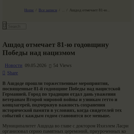
НАШ МИР ВЧЕРА СЕГОДНЯ И ЗАВТРА
SG-6
Home
Все записи
...
Ашдод отмечает 81-ю...
Все события
Ашдод отмечает 81-ю годовщину
Победы над нацизмом
Новости
09.05.2026
54
Views
Share
В Ашдоде прошли торжественные мероприятия,
посвященные 81-й годовщине Победы над нацистской
Германией. Город по традиции отдал дань уважения
ветеранам Второй мировой войны и узникам гетто и
концлагерей, подчеркнув важность сохранения
исторической памяти в условиях, когда свидетелей тех
событий с каждым годом становится все меньше.
Муниципалитет Ашдода во главе с доктором Ихиэлем Ласри
организовал серию памятных церемоний, приуроченных ко