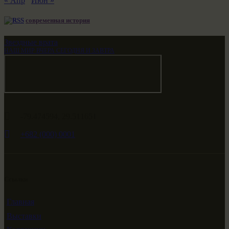
« Апр
Июн »
современная история
Звездные врата
НАШ МИР ВЧЕРА СЕГОДНЯ И ЗАВТРА
-79.474594, 29.511651
+682 (000) 0001
Ссылки
Главная
Выставки