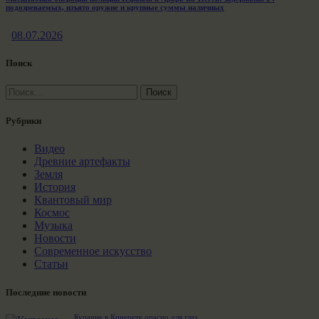
подозреваемых, изъято оружие и крупные суммы наличных
08.07.2026
Поиск
Найти:
Рубрики
Видео
Древние артефакты
Земля
История
Квантовый мир
Космос
Музыка
Новости
Современное искусство
Статьи
Последние новости
Купание в Кинерете опасно для глаз