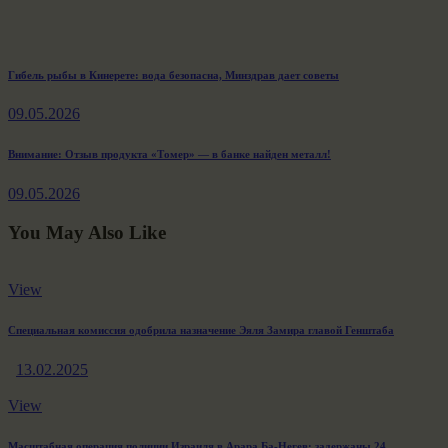
Навигация
Previous
Гибель рыбы в Кинерете: вода безопасна, Минздрав дает советы
post:
по
09.05.2026
записям
Next
Внимание: Отзыв продукта «Томер» — в банке найден металл!
post:
09.05.2026
You May Also Like
View
Специальная комиссия одобрила назначение Эяля Замира главой Генштаба
13.02.2025
View
Масштабная операция полиции Израиля в Арара Ба-Негев: задержаны 24