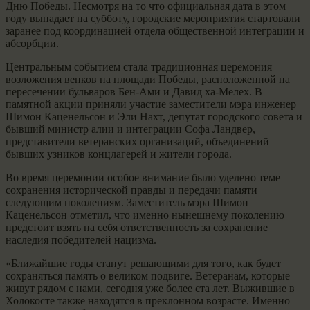
Дню Победы. Несмотря на то что официальная дата в этом
году выпадает на субботу, городские мероприятия стартовали
заранее под координацией отдела общественной интеграции и
абсорбции.
Центральным событием стала традиционная церемония
возложения венков на площади Победы, расположенной на
пересечении бульваров Бен-Ами и Давид ха-Мелех. В
памятной акции приняли участие заместители мэра инженер
Шимон Каценельсон и Эли Нахт, депутат городского совета и
бывший министр алии и интеграции Софа Ландвер,
представители ветеранских организаций, объединений
бывших узников концлагерей и жители города.
Во время церемонии особое внимание было уделено теме
сохранения исторической правды и передачи памяти
следующим поколениям. Заместитель мэра Шимон
Каценельсон отметил, что именно нынешнему поколению
предстоит взять на себя ответственность за сохранение
наследия победителей нацизма.
«Ближайшие годы станут решающими для того, как будет
сохраняться память о великом подвиге. Ветеранам, которые
живут рядом с нами, сегодня уже более ста лет. Выжившие в
Холокосте также находятся в преклонном возрасте. Именно