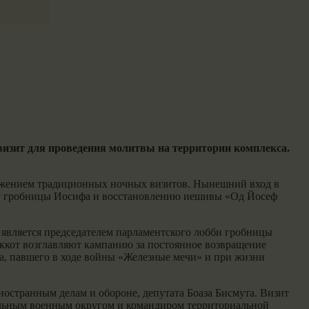
визит для проведения молитвы на территории комплекса.
олжением традиционных ночных визитов. Нынешний вход в
я у гробницы Иосифа и восстановлению иешивы «Од Йосеф
 является председателем парламентского лобби гробницы
ккот возглавляют кампанию за постоянное возвращение
а, павшего в ходе войны «Железные мечи» и при жизни
остранным делам и обороне, депутата Боаза Бисмута. Визит
льным военным округом и командиром территориальной