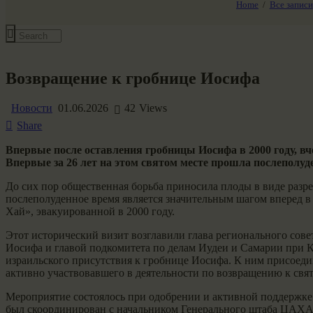
Home
Все записи
Все события
Возвращение к гробнице Иосифа
Новости
01.06.2026
42
Views
Share
Впервые после оставления гробницы Иосифа в 2000 году, в
Впервые за 26 лет на этом святом месте прошла послеполуд
До сих пор общественная борьба приносила плоды в виде раз
послеполуденное время является значительным шагом вперед
Хай», эвакуированной в 2000 году.
Этот исторический визит возглавили глава регионального сов
Иосифа и главой подкомитета по делам Иудеи и Самарии при К
израильского присутствия к гробнице Иосифа. К ним присоед
активно участвовавшего в деятельности по возвращению к свя
Мероприятие состоялось при одобрении и активной поддержке 
был скоординирован с начальником Генерального штаба ЦАХ