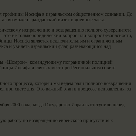
я гробницы Иосифа в израильском общественном сознании. До
тал возможен гражданский визит в дневные часы.
торическому исправлению и возвращению полного суверенитета
 это не только юридический вопрос или вопрос безопасности,
гробницы Иосифа является исключительным и ограниченным
кса и увидеть израильский флаг, развевающийся над
гады «Шомрон», командующему пограничной полицией
обницы Иосифа и святых мест при Региональном совете
абного процесса, который мы ведем ради полного возвращения
л при свете дня. Это важный этап в процессе исправления, за
ря 2000 года, когда Государство Израиль отступило перед
ную работу по возвращению еврейского присутствия к