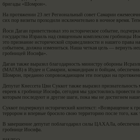
бригады «Шомрон».
На протяжении 23 лет Региональный совет Самарии ежемесячн
сих пор визиты проходили исключительно в ночное время. Теп
Йоси Даган приветствовал это историческое событие, подчерк
государства Израиль над священным комплексом гробницы Иоси
это признание исторической справедливости и нашего права н
событием, должна измениться. Наша четкая цель — вернуть ие
гробницей Иосифа».
Даган также выразил благодарность министру обороны Исраэ
(МАГАВ) в Иудее и Самарии, командирам и бойцам, обеспечив
Шомрон, преданно сопровождающим эти поездки на протяжени
Депутат Кнессета Цви Суккот также выразил признательность 
евреев к гробнице Иосифа, сегодня мы удостоились провести п
которым последуют и другие шаги, пока мы не достигнем наше
Суккот подчеркнул исторический контекст: «Возвращение к гр
террором и впервые бросило свою территорию после того, как 
В завершение депутат поблагодарил силы ЦАХАЛа, обеспечивш
гробнице Иосифа.