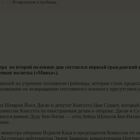
...
Возвращение к гробнице...
чера во второй половине дня состоялся первый гражданский 
енная молитва («Минха»).
решений на утренние посещения гробницы, которые стали прод
 в кампании по возвращению постоянного военного присутстви
ета Шомрон Йоси Даган и депутат Кнессета Цви Суккот, который
омиссии Кнессета по иностранным делам и обороне. Даган и Су
инился раввин Дуду Бен-Натан — отец бойца Шуваэля Бен-Натан
тыне.
министра обороны Исраэля Каца и председателя Комиссии по ин
АЛа генерал-лейтенантом Эялем Замиром, командующим Центра