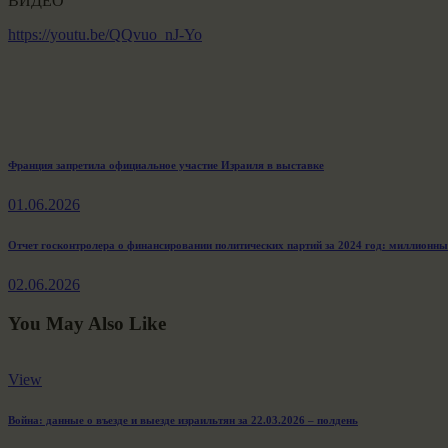
ВИДЕО
https://youtu.be/QQvuo_nJ-Yo
Навигация
Previous
Франция запретила официальное участие Израиля в выставке
post:
по
01.06.2026
записям
Next
Отчет госконтролера о финансировании политических партий за 2024 год: миллионные
post:
02.06.2026
You May Also Like
View
Война: данные о въезде и выезде израильтян за 22.03.2026 – полдень