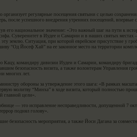
о организует регулярные посещения святыни с целью сохранени
ерь, после успешного внедрения утренних посещений, впервые с
нув его национальное значение: «Это важный шаг на пути к ис
фа. Суверенитет в Иудее и Самарии и в наших святых местах —
а эту землю. Ситуация, при которой еврейское присутствие у 
шиву “Од Йосеф Хай” на ее законное место на территории компле
лю Кацу, командиру дивизии Иудеи и Самарии, командиру бри
авшим безопасность визита, а также волонтерам Управления гр
и многих лет.
министру обороны за утверждение этого шага: «В рамках масшт
ервую молитву “Минха” в ходе визита, который полностью проше
й главной цели».
обнице — это исправление несправедливости, допущенной 7 октяб
террор поднял голову».
ие безопасность мероприятия, а также Йоси Дагана за совмест