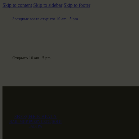
Skip to content
Skip to sidebar
Skip to footer
Звездные врата открыто 10 am - 5 pm
Открыто 10 am - 5 pm
ЗВЕЗДНЫЕ ВРАТА
НАШ МИР ВЧЕРА СЕГОДНЯ И
ЗАВТРА