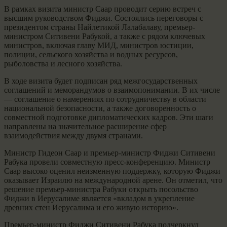
В рамках визита министр Саар проводит серию встреч с
высшим руководством Фиджи. Состоялись переговоры с
президентом страны Найлетикой Лалабалаву, премьер-
министром Ситивени Рабукой, а также с рядом ключевых
министров, включая главу МИД, министров юстиции,
полиции, сельского хозяйства и водных ресурсов,
рыболовства и лесного хозяйства.
В ходе визита будет подписан ряд межгосударственных
соглашений и меморандумов о взаимопонимании. В их числе
— соглашение о намерениях по сотрудничеству в области
национальной безопасности, а также договоренность о
совместной подготовке дипломатических кадров. Эти шаги
направлены на значительное расширение сфер
взаимодействия между двумя странами.
Министр Гидеон Саар и премьер-министр Фиджи Ситивени
Рабука провели совместную пресс-конференцию. Министр
Саар высоко оценил неизменную поддержку, которую Фиджи
оказывает Израилю на международной арене. Он отметил, что
решение премьер-министра Рабуки открыть посольство
Фиджи в Иерусалиме является «вкладом в укрепление
древних стен Иерусалима и его живую историю».
Премьер-министр Фиджи Ситивени Рабука подчеркнул