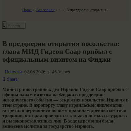
НАШ МИР ВЧЕРА СЕГОДНЯ И ЗАВТРА
SG-6
Home
Все записи
...
В преддверии открытия...
Все события
В преддверии открытия посольства:
глава МИД Гидеон Саар прибыл с
официальным визитом на Фиджи
Новости
02.06.2026
45
Views
Share
Министр иностранных дел Израиля Гидеон Саар прибыл с
официальным визитом на Фиджи в преддверии
исторического события — открытия посольства Израиля в
этой стране. В аэропорту главу израильской дипломатии
встретили церемонией по всем правилам древней местной
традиции, которая проводится только для глав государств
и высокопоставленных лиц. В ходе церемонии была
вознесена молитва за государство Израиль.