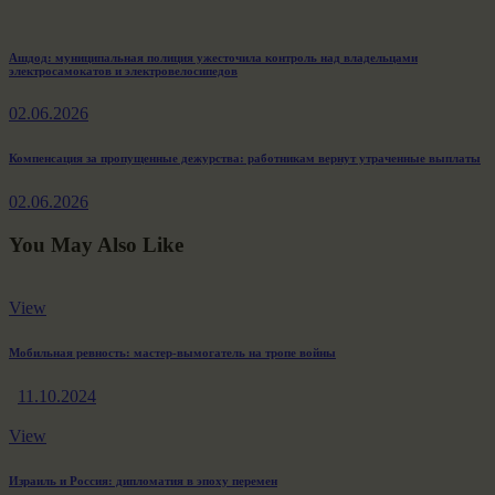
Навигация
Previous
Ашдод: муниципальная полиция ужесточила контроль над владельцами
электросамокатов и электровелосипедов
post:
по
02.06.2026
записям
Next
Компенсация за пропущенные дежурства: работникам вернут утраченные выплаты
post:
02.06.2026
You May Also Like
View
Мобильная ревность: мастер-вымогатель на тропе войны
11.10.2024
View
Израиль и Россия: дипломатия в эпоху перемен