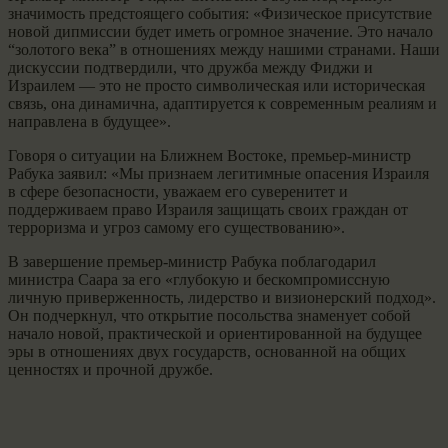
значимость предстоящего события: «Физическое присутствие
новой дипмиссии будет иметь огромное значение. Это начало
“золотого века” в отношениях между нашими странами. Наши
дискуссии подтвердили, что дружба между Фиджи и
Израилем — это не просто символическая или историческая
связь, она динамична, адаптируется к современным реалиям и
направлена в будущее».
Говоря о ситуации на Ближнем Востоке, премьер-министр
Рабука заявил: «Мы признаем легитимные опасения Израиля
в сфере безопасности, уважаем его суверенитет и
поддерживаем право Израиля защищать своих граждан от
терроризма и угроз самому его существованию».
В завершение премьер-министр Рабука поблагодарил
министра Саара за его «глубокую и бескомпромиссную
личную приверженность, лидерство и визионерский подход».
Он подчеркнул, что открытие посольства знаменует собой
начало новой, практической и ориентированной на будущее
эры в отношениях двух государств, основанной на общих
ценностях и прочной дружбе.