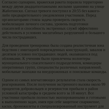
Согласно сценарию, вражеская ракета поразила территорию
между двумя двадцатиэтажными жилыми зданиями на улице
Жаботински. Сигнал тревоги поступил в 20:55 без какого-
либо предварительного уведомления участников. Перед
организаторами стояла задача проверить скорость
мобилизации личного состава, уровень подготовки
спасателей и способность экстренных служб эффективно
действовать в условиях масштабных разрушений и большого
числа пострадавших.
Для проведения тренировки была создана реалистичная зона
бедствия с имитацией поврежденных конструкций, завалов и
десятков условно пострадавших людей, оказавшихся под
обломками. К учениям были привлечены волонтеры
муниципального спасательного подразделения, командиры
оперативных групп, специалисты различных направлений,
мобильные экипажи на внедорожниках и поисковые команды.
Одним из самых впечатляющих результатов стала скорость
реагирования. После получения экстренного вызова около 99
процентов добровольцев и резервистов прибыли в район
условной катастрофы в среднем всего за 18 минут. Все
участники прибыли полностью экипированными и готовыми
к выполнению задач, имея при себе защитное снаряжение,
каски, бронежилеты и специализированный инструмент для