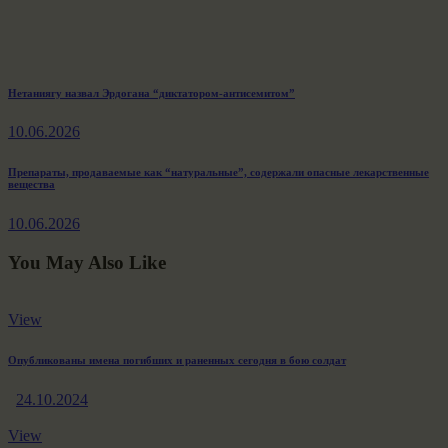
Навигация
Previous
Нетаниягу назвал Эрдогана “диктатором-антисемитом”
post:
по
10.06.2026
записям
Next
Препараты, продаваемые как “натуральные”, содержали опасные лекарственные
вещества
post:
10.06.2026
You May Also Like
View
Опубликованы имена погибших и раненных сегодня в бою солдат
24.10.2024
View