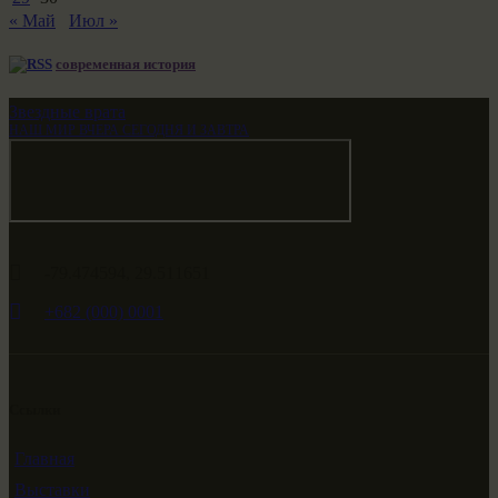
« Май
Июл »
современная история
Звездные врата
НАШ МИР ВЧЕРА СЕГОДНЯ И ЗАВТРА
-79.474594, 29.511651
+682 (000) 0001
Ссылки
Главная
Выставки