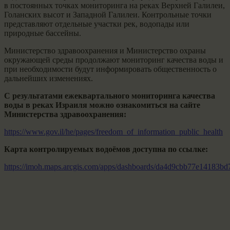
в постоянных точках мониторинга на реках Верхней Галилеи,
Голанских высот и Западной Галилеи. Контрольные точки
представляют отдельные участки рек, водопады или
природные бассейны.
Министерство здравоохранения и Министерство охраны
окружающей среды продолжают мониторинг качества воды и
при необходимости будут информировать общественность о
дальнейших изменениях.
С результатами ежеквартального мониторинга качества
воды в реках Израиля можно ознакомиться на сайте
Министерства здравоохранения:
https://www.gov.il/he/pages/freedom_of_information_public_health
Карта контролируемых водоёмов доступна по ссылке:
https://imoh.maps.arcgis.com/apps/dashboards/da4d9cbb77e14183b