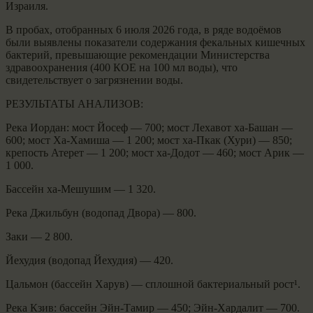
Израиля.
В пробах, отобранных 6 июля 2026 года, в ряде водоёмов
были выявлены показатели содержания фекальных кишечных
бактерий, превышающие рекомендации Министерства
здравоохранения (400 КОЕ на 100 мл воды), что
свидетельствует о загрязнении воды.
РЕЗУЛЬТАТЫ АНАЛИЗОВ:
Река Иордан: мост Йосеф — 700; мост Лехавот ха-Башан —
600; мост Ха-Хамиша — 1 200; мост ха-Пкак (Хури) — 850;
крепость Атерет — 1 200; мост ха-Додот — 460; мост Арик —
1 000.
Бассейн ха-Мешушим — 1 320.
Река Джильбун (водопад Двора) — 800.
Заки — 2 800.
Йехудия (водопад Йехудия) — 420.
Цальмон (бассейн Харув) — сплошной бактериальный рост¹.
Река Кзив: бассейн Эйн-Тамир — 450; Эйн-Хардалит — 700.