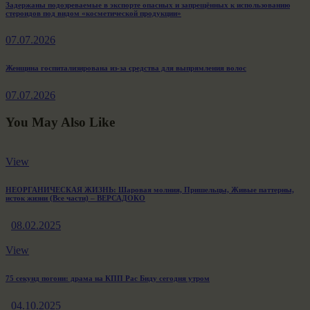
Навигация
Previous
Задержаны подозреваемые в экспорте опасных и запрещённых к использованию
стероидов под видом «косметической продукции»
post:
по
07.07.2026
записям
Next
Женщина госпитализирована из-за средства для выпрямления волос
post:
07.07.2026
You May Also Like
View
НЕОРГАНИЧЕСКАЯ ЖИЗНЬ: Шаровая молния, Пришельцы, Живые паттерны,
исток жизни (Все части) – ВЕРСАДОКО
08.02.2025
View
75 секунд погони: драма на КПП Рас Биду сегодня утром
04.10.2025