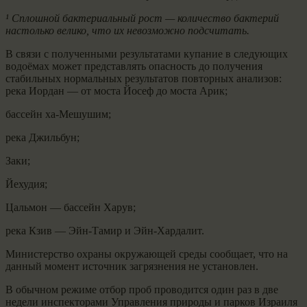
¹ Сплошной бактериальный рост — количество бактерий
настолько велико, что их невозможно подсчитать.
В связи с полученными результатами купание в следующих
водоёмах может представлять опасность до получения
стабильных нормальных результатов повторных анализов:
река Иордан — от моста Йосеф до моста Арик;
бассейн ха-Мешушим;
река Джильбун;
Заки;
Йехудия;
Цальмон — бассейн Харув;
река Кзив — Эйн-Тамир и Эйн-Хардалит.
Министерство охраны окружающей среды сообщает, что на
данный момент источник загрязнения не установлен.
В обычном режиме отбор проб проводится один раз в две
недели инспекторами Управления природы и парков Израиля