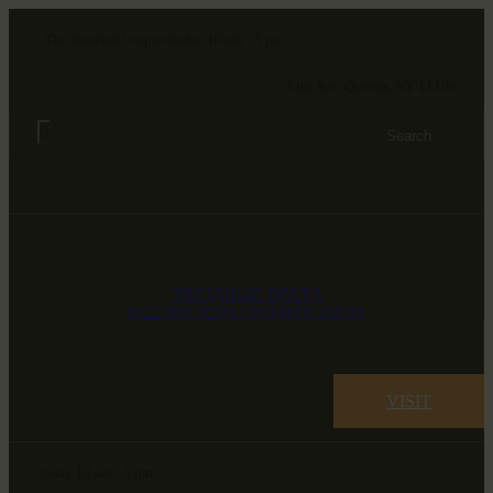
The museum is open today 10 am - 5 pm
34th Ave, Queens, NY 11106
ЗВЕЗДНЫЕ ВРАТА
НАШ МИР ВЧЕРА СЕГОДНЯ И ЗАВТРА
VISIT
today 10 am - 5 pm