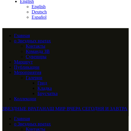
English
English
Deutsch
Español
Главная
о Звездных вратах
Контакты
Команда ЗВ
Сувениры
Маршрут
Публикации
Мероприятия
Галерии
Грид
Кладка
Брусчатка
Коллекции
ЗВЕЗДНЫЕ ВРАТА
НАШ МИР ВЧЕРА СЕГОДНЯ И ЗАВТРА
Главная
о Звездных вратах
Контакты