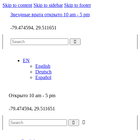
Skip to content
Skip to sidebar
Skip to footer
Звездные врата открыто 10 am - 5 pm
-79.474594, 29.511651
EN
English
Deutsch
Español
Открыто 10 am - 5 pm
-79.474594, 29.511651