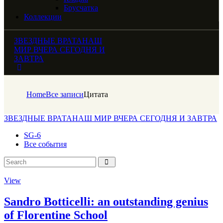
Брусчатка
Коллекции
ЗВЕЗДНЫЕ ВРАТА
НАШ
МИР ВЧЕРА СЕГОДНЯ И
ЗАВТРА
Home
Все записи
Цитата
ЗВЕЗДНЫЕ ВРАТА
НАШ МИР ВЧЕРА СЕГОДНЯ И ЗАВТРА
SG-6
Все события
View
Sandro Botticelli: an outstanding genius
of Florentine School