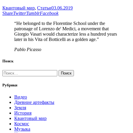
Квантовый мир
,
Статьи
03.06.2019
Share
Twitter
Tumblr
Facebook
“He belonged to the Florentine School under the
patronage of Lorenzo de' Medici, a movement that
Giorgio Vasari would characterize less a hundred years
later in his Vita of Botticelli as a golden age.”
Pablo Picasso
Поиск
Найти:
Рубрики
Видео
Древние артефакты
Земля
История
Квантовый мир
Космос
Музыка