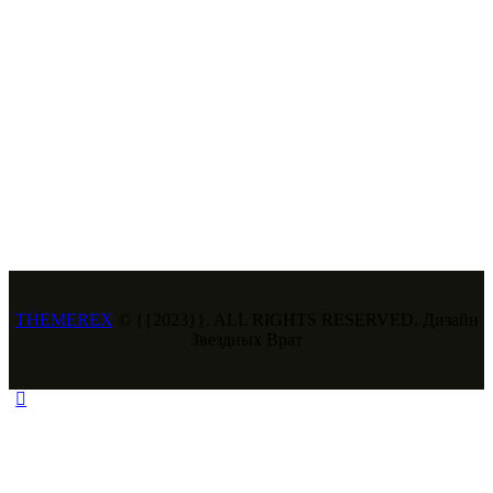
THEMEREX
© {{2023}}. ALL RIGHTS RESERVED. Дизайн
Звездных Врат