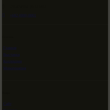
-79.474594, 29.511651
+682 (000) 0001
Ссылки
Главная
Выставки
Коллекции
Мероприятия
Инфо
Сайт