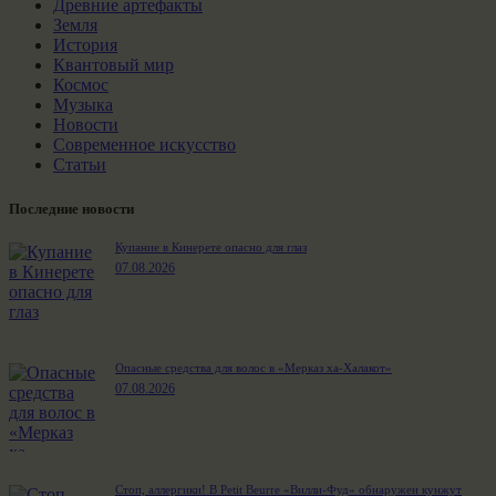
Древние артефакты
Земля
История
Квантовый мир
Космос
Музыка
Новости
Современное искусство
Статьи
Последние новости
Купание в Кинерете опасно для глаз
07.08.2026
Опасные средства для волос в «Мерказ ха-Халакот»
07.08.2026
Стоп, аллергики! В Petit Beurre «Вилли-Фуд» обнаружен кунжут