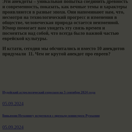
Эти анекдоты – уникальная попытка соединить древность
и современность, показать, как вечные темы и характеры
проявляются в разные эпохи. Они напоминают нам, что,
несмотря на технологический прогресс и изменения в
обществе, человеческая природа остается неизменной.
Юмор помогает нам увидеть эту связь времен и
посмеяться над собой, что всегда было важной частью
еврейской культуры.
И кстати, сегодня мы обсчитались и вместо 10 анекдотов
придумали 11. Чем не крутой анекдот про евреев?
Навигация
Previous
Иудейский астрологический гороскоп на 5 сентября 2024 года
post:
по
05.09.2024
записям
Next
Биньямин Нетаниягу встретился с премьер-министром Румынии
post:
05.09.2024