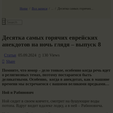
НАШ МИР ВЧЕРА СЕГОДНЯ И ЗАВТРА
SG-6
Home
Все записи
...
Десятка самых горячих...
Все события
Десятка самых горячих еврейских
анекдотов на ночь глядя – выпуск 8
Статьи
05.09.2024
130
Views
Share
Помните, что юмор – дело тонкое, особенно когда речь идет
о религиозных темах, поэтому постараемся быть
деликатными. Особенно, когда в анекдотах, как в машине
времени мы встречаемся с нашими великими предками…
Ной и Рабинович
Ной сидит в своем ковчеге, смотрит на бушующие воды
потопа. Вдруг видит вдалеке лодку, а в ней – Рабиновича.