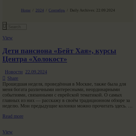
НАШ МИР ВЧЕРА СЕГОДНЯ И ЗАВТРА
SG-6
Home
2024
Сентябрь
Daily Archives: 22.09.2024
Все события
View
Дети пансиона «Бейт Хая», курсы
Центра «Холокост»
Новости
22.09.2024
Share
Прошедшая неделя, проведённая в Москве, также была для
меня богата различными интересными, неординарными
событиями, связанными с еврейской тематикой. О самых
главных из них — расскажу в своём традиционном обзоре за
неделю. Мои предыдущие колонки можно прочитать здесь. …
Read more
View