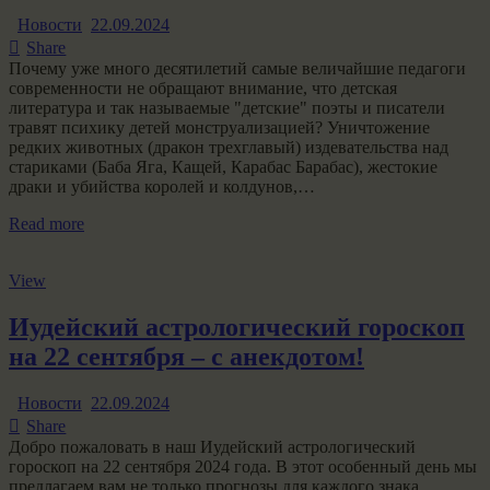
Новости
22.09.2024
Share
Почему уже много десятилетий самые величайшие педагоги
современности не обращают внимание, что детская
литература и так называемые "детские" поэты и писатели
травят психику детей монструализацией? Уничтожение
редких животных (дракон трехглавый) издевательства над
стариками (Баба Яга, Кащей, Карабас Барабас), жестокие
драки и убийства королей и колдунов,…
Read more
View
Иудейский астрологический гороскоп
на 22 сентября – с анекдотом!
Новости
22.09.2024
Share
Добро пожаловать в наш Иудейский астрологический
гороскоп на 22 сентября 2024 года. В этот особенный день мы
предлагаем вам не только прогнозы для каждого знака