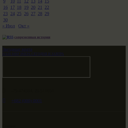
9
10
11
12
13
14
15
16
17
18
19
20
21
22
23
24
25
26
27
28
29
30
« Июл
Окт »
современная история
Звездные врата
НАШ МИР ВЧЕРА СЕГОДНЯ И ЗАВТРА
-79.474594, 29.511651
+682 (000) 0001
Ссылки