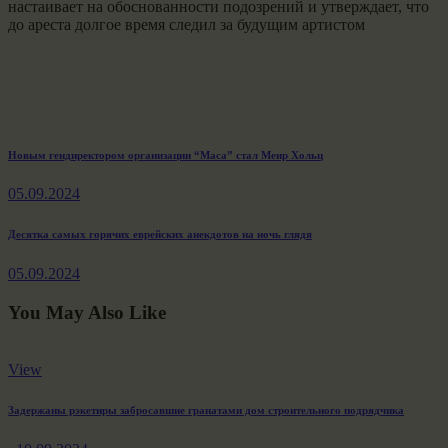
настаивает на обоснованности подозрений и утверждает, что
до ареста долгое время следил за будущим артистом
Навигация
Previous
Новым гендиректором организации “Маса” стал Меир Хольц
post:
по
05.09.2024
записям
Next
Десятка самых горячих еврейских анекдотов на ночь глядя
post:
05.09.2024
You May Also Like
View
Задержаны рэкетиры забросавшие гранатами дом строительного подрядчика