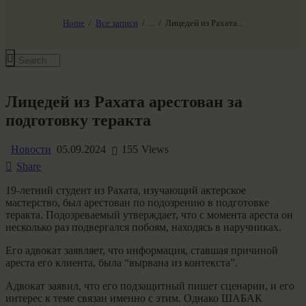
НАШ МИР ВЧЕРА СЕГОДНЯ И ЗАВТРА
SG-6
Home
Все записи
...
Лицедей из Рахата...
Все события
Лицедей из Рахата арестован за
подготовку теракта
Новости
05.09.2024
155
Views
Share
19-летний студент из Рахата, изучающий актерское
мастерство, был арестован по подозрению в подготовке
теракта. Подозреваемый утверждает, что с момента ареста он
несколько раз подвергался побоям, находясь в наручниках.
Его адвокат заявляет, что информация, ставшая причиной
ареста его клиента, была “вырвана из контекста”.
Адвокат заявил, что его подзащитный пишет сценарии, и его
интерес к теме связан именно с этим. Однако ШАБАК