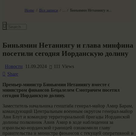
НАШ МИР ВЧЕРА СЕГОДНЯ И ЗАВТРА
SG-6
Home
Все записи
...
Биньямин Нетаниягу и...
Все события
Биньямин Нетаниягу и глава минфина
посетили сегодня Иорданскую долину
Новости
11.09.2024
111
Views
Share
Премьер-министр Биньямин Нетаниягу вместе с
министром финансов Бецалелем Смотричем посетил
сегодня Иорданскую долину.
Заместитель начальника генштаба генерал-майор Амир Барам,
командующий Центральным военным округом генерал-майор
Ави Блут и командир территориальной бригады Иорданской
долины полковник Авив Амир в ходе наблюдения за
израильско-иорданской границей ознакомили главу
правительства и министра финансов с текущей оперативной и