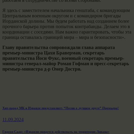
работаем в сотрудничестве со всеми сторонами.
Я здесь с заместителем начальника генштаба, с командующим
Центральным военным округом и с командиром бригады
Иорданской долины. Мы будем работать над созданием более
прочного барьера против попыток контрабанды. Делаем это в
координации с соседями. Нам важно гарантировать, чтобы эта
граница оставалась границей мира – мира и безопасности».
Главу правительства сопровождали глава аппарата
премьер-министра Цахи Браверман, секретарь
правительства Йоси Фукс, военный секретарь премьер-
министра генерал-майор Роман Гофман и пресс-секретарь
премьер-министра д-р Омер Достри.
Навигация
Previous
Хит-парад МК в Израиле представляет: “Песня о лучшем друге” Премьера!
post:
по
11.09.2024
записям
Next
Гидеон Саар: «Израилю придется действовать на территории Ливана»