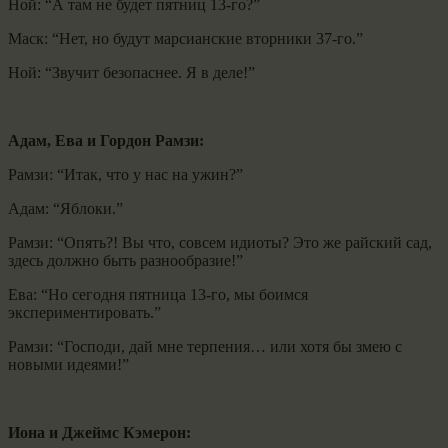
Ной: “А там не будет пятниц 13-го?”
Маск: “Нет, но будут марсианские вторники 37-го.”
Ной: “Звучит безопаснее. Я в деле!”
Адам, Ева и Гордон Рамзи:
Рамзи: “Итак, что у нас на ужин?”
Адам: “Яблоки.”
Рамзи: “Опять?! Вы что, совсем идиоты? Это же райский сад,
здесь должно быть разнообразие!”
Ева: “Но сегодня пятница 13-го, мы боимся
экспериментировать.”
Рамзи: “Господи, дай мне терпения… или хотя бы змею с
новыми идеями!”
Иона и Джеймс Кэмерон: