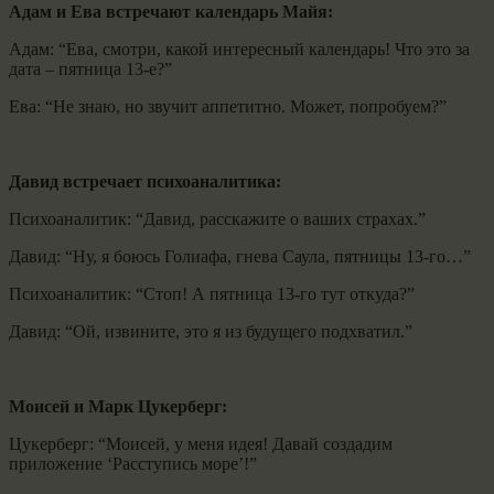
Адам и Ева встречают календарь Майя:
Адам: “Ева, смотри, какой интересный календарь! Что это за
дата – пятница 13-е?”
Ева: “Не знаю, но звучит аппетитно. Может, попробуем?”
Давид встречает психоаналитика:
Психоаналитик: “Давид, расскажите о ваших страхах.”
Давид: “Ну, я боюсь Голиафа, гнева Саула, пятницы 13-го…”
Психоаналитик: “Стоп! А пятница 13-го тут откуда?”
Давид: “Ой, извините, это я из будущего подхватил.”
Моисей и Марк Цукерберг:
Цукерберг: “Моисей, у меня идея! Давай создадим
приложение ‘Расступись море’!”