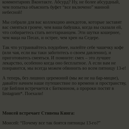
комментариях Вконтакте. Абсурд? Ну, не более абсурдный,
чем попытка объяснить буфет “все включено” манной
небесной!
Мы собрали для вас коллекцию анекдотов, которые заставят
вас смеяться громче, чем ваша бабушка, когда вы сказали ей,
что собираетесь стать вегетарианцем. Эти шутки кошернее,
чем маца на Песах, и острее, чем хрен на Седере.
Так что устраивайтесь поудобнее, налейте себе чашечку кофе
(или чая, если вы таки заботитесь о своем давлении), и
приготовьтесь смеяться. И помните: смех – это лучшее
лекарство, особенно когда оно бесплатное. А если вам не
понравится, мы всегда можем обвинить во всем пятницу 13-е!
А теперь, без лишних церемоний (мы же не на бар-мицве),
давайте начнем наше путешествие по времени и пространству,
где Библия встречается с Биткоином, а пророки постят в
Instagram*. Поехали!
Моисей встречает Стивена Кинга:
Моисей: “Почему все так боятся пятницы 13-го?”