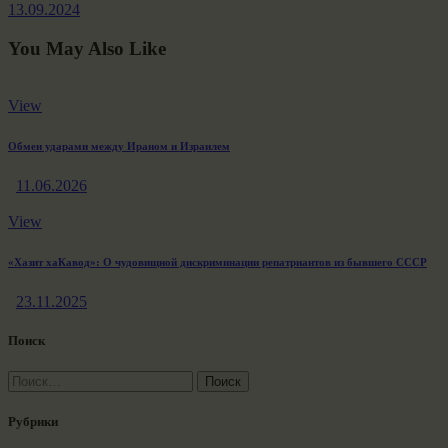
13.09.2024
You May Also Like
View
Обмен ударами между Ираном и Израилем
11.06.2026
View
«Хазит хаКавод»: О чудовищной дискриминации репатриантов из бывшего СССР
23.11.2025
Поиск
Найти:
Рубрики