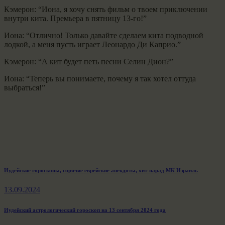
Кэмерон: “Иона, я хочу снять фильм о твоем приключении
внутри кита. Премьера в пятницу 13-го!”
Иона: “Отлично! Только давайте сделаем кита подводной
лодкой, а меня пусть играет Леонардо Ди Каприо.”
Кэмерон: “А кит будет петь песни Селин Дион?”
Иона: “Теперь вы понимаете, почему я так хотел оттуда
выбраться!”
Навигация
Previous
Иудейские гороскопы, горячие еврейские анекдоты, хит-парад МК Израиль
post:
по
13.09.2024
записям
Next
Иудейский астрологический гороскоп на 13 сентября 2024 года
post: