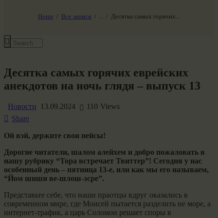
НАШ МИР ВЧЕРА СЕГОДНЯ И ЗАВТРА
SG-6
Home
Все записи
...
Десятка самых горячих...
Все события
Десятка самых горячих еврейских
анекдотов на ночь глядя – выпуск 13
Новости
13.09.2024
110
Views
Share
Ой вэй, держите свои пейсы!
Дорогие читатели, шалом алейхем и добро пожаловать в
нашу рубрику “Тора встречает Твиттер”! Сегодня у нас
особенный день – пятница 13-е, или как мы его называем,
“Йом шиши ве-шлош-эсре”.
Представьте себе, что наши праотцы вдруг оказались в
современном мире, где Моисей пытается разделить не море, а
интернет-трафик, а царь Соломон решает споры в