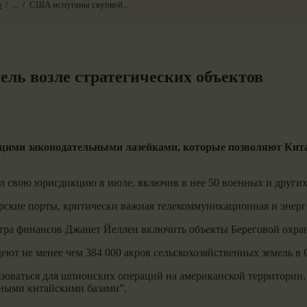
и
...
США испуганы скупкой...
ль возле стратегических объектов
ими законодательными лазейками, которые позволяют Кита
свою юрисдикцию в июле, включив в нее 50 военных и других
рские порты, критически важная телекоммуникационная и энерге
ра финансов Джанет Йеллен включить объекты Береговой охра
еют не менее чем 384 000 акров сельскохозяйственных земель в
ьзоваться для шпионских операций на американской территории
ьными китайскими базами”.