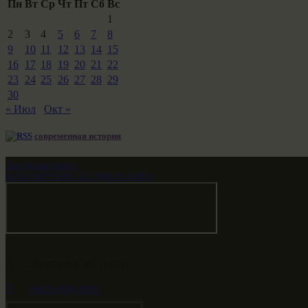
Пн
Вт
Ср
Чт
Пт
Сб
Вс
1
2
3
4
5
6
7
8
9
10
11
12
13
14
15
16
17
18
19
20
21
22
23
24
25
26
27
28
29
30
« Июл
Окт »
современная история
Звездные врата
НАШ МИР ВЧЕРА СЕГОДНЯ И ЗАВТРА
-79.474594, 29.511651
+682 (000) 0001