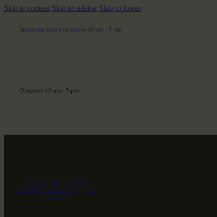
Skip to content
Skip to sidebar
Skip to footer
Звездные врата открыто 10 am - 5 pm
Открыто 10 am - 5 pm
ЗВЕЗДНЫЕ ВРАТА
НАШ МИР ВЧЕРА СЕГОДНЯ И
ЗАВТРА