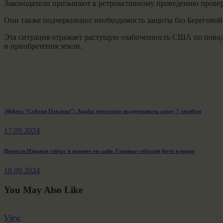
Законодатели призывают к ретроактивному проведению провер
Они также подчеркивают необходимость защиты баз Береговой 
Эта ситуация отражает растущую озабоченность США по повод
и приобретения земли.
Навигация
Previous
Эффект “Собаки Павлова”: Арабы перестают поддерживать атаку 7 октября
post:
по
17.09.2024
записям
Next
Новости Израиля сейчас в режиме он-лайн. Главные события фото и видео
post:
18.09.2024
You May Also Like
View