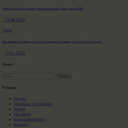
Apple и Google готовят тектонический сдвиг в мире ИИ
23.08.2025
View
Полицейские обнаружили пропавшую женщину в глубоком колодце
29.01.2026
Поиск
Найти:
Рубрики
Видео
Древние артефакты
Земля
История
Квантовый мир
Космос