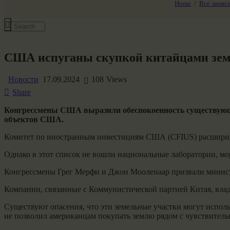
Home
Все запис
Все события
США испуганы скупкой китайцами земе
Новости
17.09.2024
108
Views
Share
Конгрессмены США выразили обеспокоенность существующ
объектов США.
Комитет по иностранным инвестициям США (CFIUS) расширил 
Однако в этот список не вошли национальные лаборатории, мо
Конгрессмены Грег Мерфи и Джон Мооленаар призвали минист
Компании, связанные с Коммунистической партией Китая, влад
Существуют опасения, что эти земельные участки могут испол
не позволил американцам покупать землю рядом с чувствител