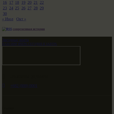
16
17
18
19
20
21
22
23
24
25
26
27
28
29
30
« Июл
Окт »
современная история
Звездные врата
НАШ МИР ВЧЕРА СЕГОДНЯ И ЗАВТРА
-79.474594, 29.511651
+682 (000) 0001
Ссылки