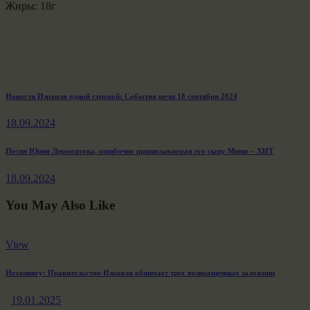
Жиры: 18г
Навигация
Previous
Новости Израиля одной строкой: События ночи 18 сентября 2024
post:
по
18.09.2024
записям
Next
Песня Юрия Лермонтова, ошибочно приписываемая его сыну Мише – ХИТ
post:
18.09.2024
You May Also Like
View
Нетаниягу: Правительство Израиля обнимает трех возвращенных заложниц
19.01.2025