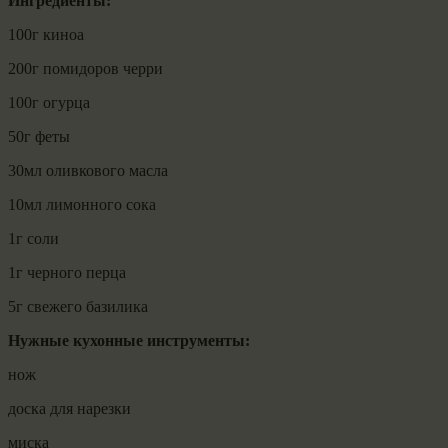
Ингредиенты:
100г киноа
200г помидоров черри
100г огурца
50г феты
30мл оливкового масла
10мл лимонного сока
1г соли
1г черного перца
5г свежего базилика
Нужные кухонные инструменты:
нож
доска для нарезки
миска