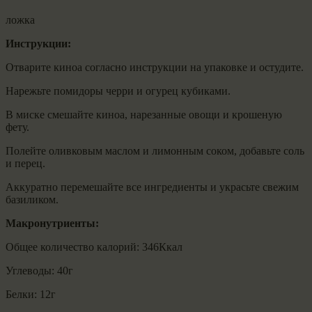
ложка
Инструкции:
Отварите киноа согласно инструкции на упаковке и остудите.
Нарежьте помидоры черри и огурец кубиками.
В миске смешайте киноа, нарезанные овощи и крошеную
фету.
Полейте оливковым маслом и лимонным соком, добавьте соль
и перец.
Аккуратно перемешайте все ингредиенты и украсьте свежим
базиликом.
Макронутриенты:
Общее количество калорий: 346Ккал
Углеводы: 40г
Белки: 12г