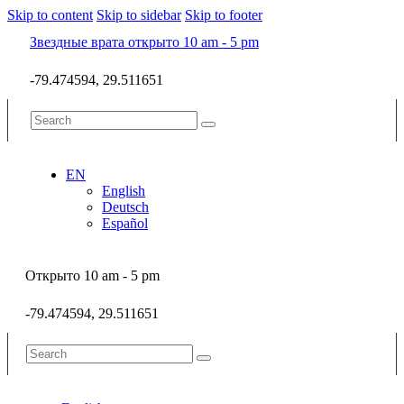
Skip to content
Skip to sidebar
Skip to footer
Звездные врата открыто 10 am - 5 pm
-79.474594, 29.511651
EN
English
Deutsch
Español
Открыто 10 am - 5 pm
-79.474594, 29.511651