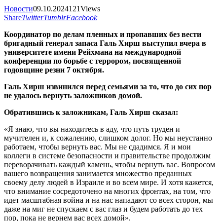
Новости
09.10.2024
121
Views
Share
Twitter
Tumblr
Facebook
Координатор по делам пленных и пропавших без вести
бригадный генерал запаса Галь Хирш выступил вчера в
университете имени Рейхмана на международной
конференции по борьбе с террором, посвященной
годовщине резни 7 октября.
Галь Хирш извинился перед семьями за то, что до сих пор
не удалось вернуть заложников домой.
Обратившись к заложникам, Галь Хирш сказал:
«Я знаю, что вы находитесь в аду, что путь труден и
мучителен и, к сожалению, слишком долог. Но мы неустанно
работаем, чтобы вернуть вас. Мы не сдадимся. Я и мои
коллеги в системе безопасности и правительстве продолжим
переворачивать каждый камень, чтобы вернуть вас. Вопросом
вашего возвращения занимается множество преданных
своему делу людей в Израиле и во всем мире. И хотя кажется,
что внимание сосредоточено на многих фронтах, на том, что
идет масштабная война и на нас нападают со всех сторон, мы
даже на миг не спускаем с вас глаз и будем работать до тех
пор, пока не вернем вас всех домой».