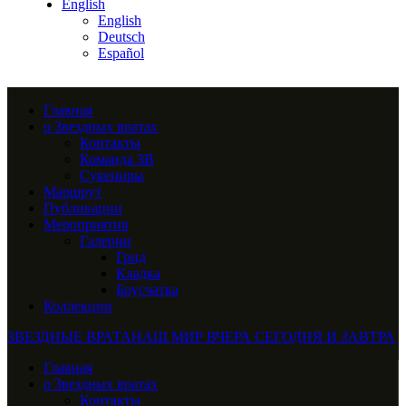
English
English
Deutsch
Español
Главная
о Звездных вратах
Контакты
Команда ЗВ
Сувениры
Маршрут
Публикации
Мероприятия
Галерии
Грид
Кладка
Брусчатка
Коллекции
ЗВЕЗДНЫЕ ВРАТА
НАШ МИР ВЧЕРА СЕГОДНЯ И ЗАВТРА
Главная
о Звездных вратах
Контакты