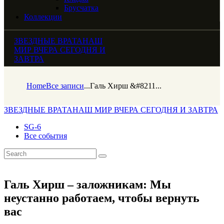
Брусчатка
Коллекции
ЗВЕЗДНЫЕ ВРАТА
НАШ
МИР ВЧЕРА СЕГОДНЯ И
ЗАВТРА
Home
Все записи
...
Галь Хирш &#8211...
ЗВЕЗДНЫЕ ВРАТА
НАШ МИР ВЧЕРА СЕГОДНЯ И ЗАВТРА
SG-6
Все события
Галь Хирш – заложникам: Мы
неустанно работаем, чтобы вернуть
вас