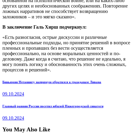
основанной на психологической войне, или на каких-либо
других целях и необоснованных соображениях. Повторение
ложных нарративов не способствует возвращению
заложников – и это мягко сказано».
В заключение Галь Хирш подчеркнул:
«Есть разногласия, острые дискуссии и различные
профессиональные подходы, но принятие решений в вопросе
пленных и пропавших без вести осуществляется
профессионально, на основе моральных ценностей и по-
деловому. Даже когда я считаю, что решение не идеально, я
могу понять логику и обоснованность этих очень сложных,
процессов и решений».
Навигация
Previous
Биньямин Нетаниягу напрямую обратился к гражданам Ливана
post:
по
09.10.2024
записям
Next
Главный раввин России посетил юбилей Нижегородской синагоги
post:
09.10.2024
You May Also Like