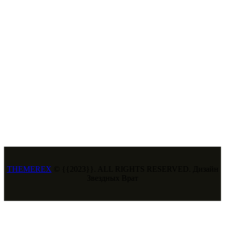
THEMEREX
© {{2023}}. ALL RIGHTS RESERVED. Дизайн
Звездных Врат