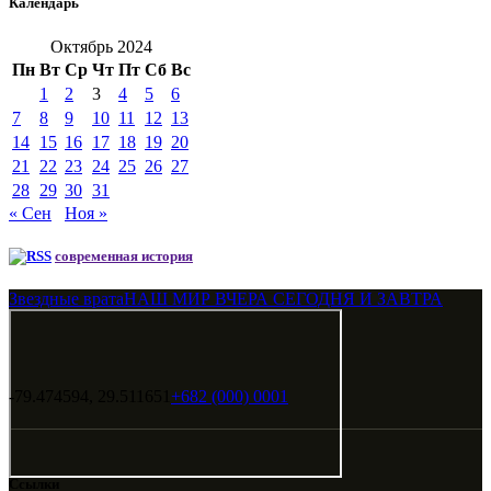
Календарь
Октябрь 2024
Пн
Вт
Ср
Чт
Пт
Сб
Вс
1
2
3
4
5
6
7
8
9
10
11
12
13
14
15
16
17
18
19
20
21
22
23
24
25
26
27
28
29
30
31
« Сен
Ноя »
современная история
Звездные врата
НАШ МИР ВЧЕРА СЕГОДНЯ И ЗАВТРА
-79.474594, 29.511651
+682 (000) 0001
Ссылки