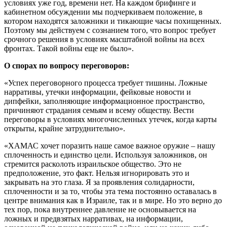
условиях уже год, времени нет. На каждом брифинге и
кабинетном обсуждении мы подчеркиваем положение, в
котором находятся заложники и тикающие часы похищенных.
Поэтому мы действуем с сознанием того, что вопрос требует
срочного решения в условиях масштабной войны на всех
фронтах. Такой войны еще не было».
О спорах по вопросу переговоров:
«Успех переговорного процесса требует тишины. Ложные
нарративы, утечки информации, фейковые новости и
дипфейки, заполняющие информационное пространство,
причиняют страдания семьям и всему обществу. Вести
переговоры в условиях многочисленных утечек, когда карты
открыты, крайне затруднительно».
«ХАМАС хочет поразить наше самое важное оружие – нашу
сплоченность и единство цели. Используя заложников, он
стремится расколоть израильское общество. Это не
предположение, это факт. Нельзя игнорировать это и
закрывать на это глаза. Я за проявления солидарности,
сплоченности и за то, чтобы эта тема постоянно оставалась в
центре внимания как в Израиле, так и в мире. Но это верно до
тех пор, пока внутреннее давление не основывается на
ложных и предвзятых нарративах, на информации,