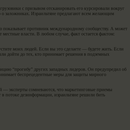
 грузовики с призывом отсканировать его курсировали вокруг
ию о заложниках. Израильтяне предлагают всем желающим
нно показывает противник международному сообществу. А может
 местные власти. В любом случае, факт остается фактом:
стите моих людей. Если вы это сделаете — будете жить. Если
ыли дойти до тех, кто принимает решения в подземных
ицию “прогибу” других западных лидеров. Он предупредил об
принимает беспрецедентные меры для защиты мирного
ой — эксперты сомневаются, что маркетинговые приемы
ет в потоке дезинформации, израильтяне решили бить