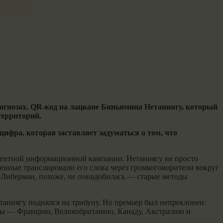
огнозах. QR-код на лацкане Биньямина Нетаниягу, который
территорий.
ифра, которая заставляет задуматься о том, что
едентной информационной кампании. Нетаниягу не просто
енные транслировали его слова через громкоговорители вокруг
р Либерман, похоже, не понадобилась — старые методы
таниягу поднялся на трибуну. Но премьер был непреклонен:
раны — Францию, Великобританию, Канаду, Австралию и