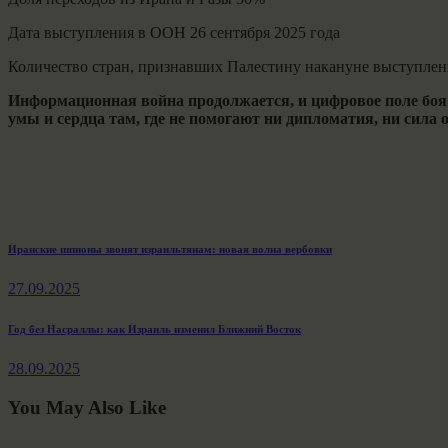
Дата выступления в ООН 26 сентября 2025 года
Количество стран, признавших Палестину накануне выступлени
Информационная война продолжается, и цифровое поле боя 
умы и сердца там, где не помогают ни дипломатия, ни сила 
Навигация
Previous
Иранские шпионы звонят израильтянам: новая волна вербовки
post:
по
27.09.2025
записям
Next
Год без Насраллы: как Израиль изменил Ближний Восток
post:
28.09.2025
You May Also Like