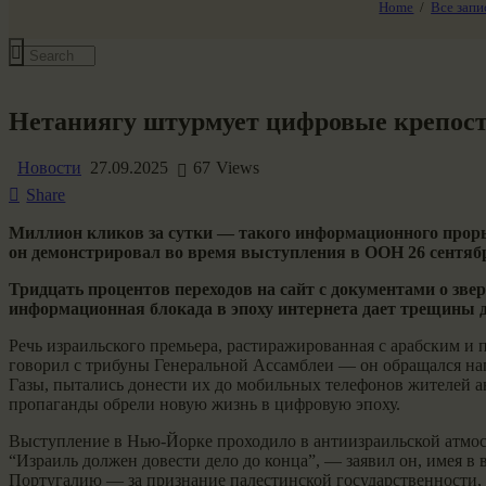
Home
Все запи
Все события
Нетаниягу штурмует цифровые крепост
Новости
27.09.2025
67
Views
Share
Миллион кликов за сутки — такого информационного проры
он демонстрировал во время выступления в ООН 26 сентябр
Тридцать процентов переходов на сайт с документами о зве
информационная блокада в эпоху интернета дает трещины д
Речь израильского премьера, растиражированная с арабским и
говорил с трибуны Генеральной Ассамблеи — он обращался нап
Газы, пытались донести их до мобильных телефонов жителей а
пропаганды обрели новую жизнь в цифровую эпоху.
Выступление в Нью-Йорке проходило в антиизраильской атмосф
“Израиль должен довести дело до конца”, — заявил он, имея
Португалию — за признание палестинской государственности,