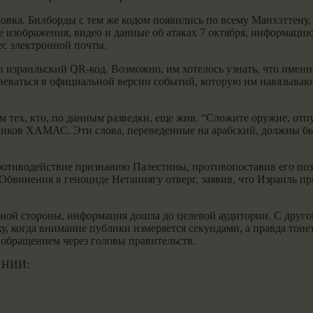
ловка. Билборды с тем же кодом появились по всему Манхэттену,
ие изображения, видео и данные об атаках 7 октября, информац
ес электронной почты.
и израильский QR-код. Возможно, им хотелось узнать, что име
мневаться в официальной версии событий, которую им навязывают
 тех, кто, по данным разведки, еще жив. “Сложите оружие, отпу
евиков ХАМАС. Эти слова, переведенные на арабский, должны б
ротиводействие признанию Палестины, противопоставив его поз
 Обвинения в геноциде Нетаниягу отверг, заявив, что Израиль 
дной стороны, информация дошла до целевой аудитории. С друг
оху, когда внимание публики измеряется секундами, а правда тон
обращением через головы правительств.
НИИ: