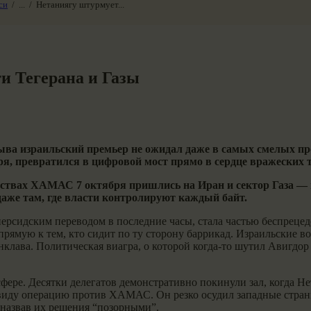
си
...
Нетаниягу штурмует...
и Тегерана и Газы
ва израильский премьер не ожидал даже в самых смелых пр
я, превратился в цифровой мост прямо в сердце вражеских 
рствах ХАМАС 7 октября пришлись на Иран и сектор Газа — ц
аже там, где власти контролируют каждый байт.
 персидским переводом в последние часы, стала частью беспрец
рямую к тем, кто сидит по ту сторону баррикад. Израильские во
нклава. Политическая виагра, о которой когда-то шутил Авигдо
ере. Десятки делегатов демонстративно покинули зал, когда Не
 в виду операцию против ХАМАС. Он резко осудил западные ст
 назвав их решения “позорными”.