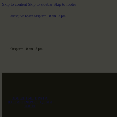
Skip to content
Skip to sidebar
Skip to footer
Звездные врата открыто 10 am - 5 pm
Открыто 10 am - 5 pm
ЗВЕЗДНЫЕ ВРАТА
НАШ МИР ВЧЕРА СЕГОДНЯ И
ЗАВТРА