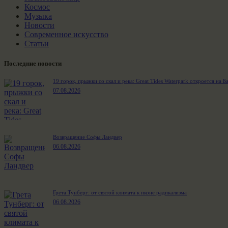
Космос
Музыка
Новости
Современное искусство
Статьи
Последние новости
19 горок, прыжки со скал и река: Great Tides Waterpark откроется на Б
07.08.2026
Возвращение Софы Ландвер
06.08.2026
Грета Тунберг: от святой климата к иконе радикализма
06.08.2026