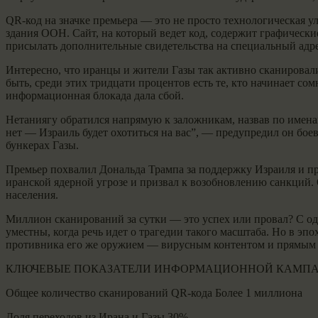
QR-код на значке премьера — это не просто технологическая у
здания ООН. Сайт, на который ведет код, содержит графическ
присылать дополнительные свидетельства на специальный адр
Интересно, что иранцы и жители Газы так активно сканировал
быть, среди этих тридцати процентов есть те, кто начинает со
информационная блокада дала сбой.
Нетаниягу обратился напрямую к заложникам, назвав по именам
нет — Израиль будет охотиться на вас”, — предупредил он бо
бункерах Газы.
Премьер похвалил Дональда Трампа за поддержку Израиля и п
иранской ядерной угрозе и призвал к возобновлению санкций.
населения.
Миллион сканирований за сутки — это успех или провал? С о
уместны, когда речь идет о трагедии такого масштаба. Но в эп
противника его же оружием — вирусным контентом и прямым 
КЛЮЧЕВЫЕ ПОКАЗАТЕЛИ ИНФОРМАЦИОННОЙ КАМПА
Общее количество сканирований QR-кода Более 1 миллиона
Доля переходов из Ирана и Газы 30%