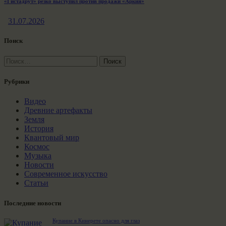
«Гистадрут» резко выступил против продажи «Аркия»
31.07.2026
Поиск
Найти:
Рубрики
Видео
Древние артефакты
Земля
История
Квантовый мир
Космос
Музыка
Новости
Современное искусство
Статьи
Последние новости
Купание в Кинерете опасно для глаз