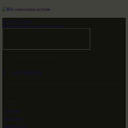
современная история
Звездные врата
НАШ МИР ВЧЕРА СЕГОДНЯ И ЗАВТРА
-79.474594, 29.511651
+682 (000) 0001
Ссылки
Главная
Выставки
Коллекции