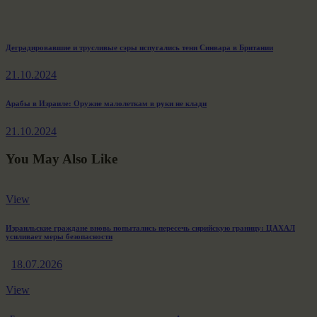
Навигация
Previous
Деградировавшие и трусливые сэры испугались тени Синвара в Британии
post:
по
21.10.2024
записям
Next
Арабы в Израиле: Оружие малолеткам в руки не клади
post:
21.10.2024
You May Also Like
View
Израильские граждане вновь попытались пересечь сирийскую границу: ЦАХАЛ
усиливает меры безопасности
18.07.2026
View